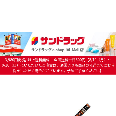
3,980円(税込)以上送料無料 ・全国送料一律600円【8/10（月）～
8/16（日）にいただいたご注文は、通常よりも商品の発送までにお時
間をいただく場合がございます。予めご了承ください】