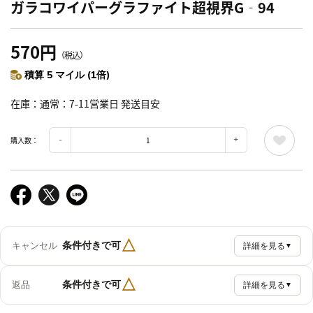
ガラコワイパーグラファイト超視界G‐94
570円
（税込）
積算 5 マイル (1倍)
在庫
通常：7-11営業日 発送目安
購入数：
△
条件付きで可
キャンセル
詳細を見る
▼
△
条件付きで可
返品
詳細を見る
▼