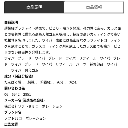
商品説明
商品情報
商品説明
超微細グラファイト効果で、ビビり・鳴きを軽減。弾力性に富み、ガラス面
との密着性に優れる高級天然ゴムを採用し、精度の高いカッティングで高い
払拭性を実現しました。ワイパー表面には高密度なグラファイトコーティン
グを施すことで、ガラスコーティング剤を施工したガラス面でも鳴き・ビビ
リのない静粛性を発揮します。
ワイパーブレード ワイパーブレード ワイパーリフィール ワイパーブレー
ド ワイパーブレード ワイパーリフィール パーツ 補修部品 ワイパ
ー ワイパー替えゴム
成分（保証分析値）
たんぱく質: 、 脂質: 、 粗繊維: 、 灰分: 、 水分:
問い合わせ先
06‐6942‐2851
メーカー名(製造販売会社)
株式会社ソフト９９コーポレーション
ブランド名
ソフト99コーポレ－ション
広告文責