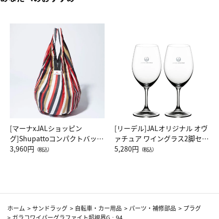
[マーナxJALショッピン
[リーデル]JALオリジナル オヴ
グ]Shupattoコンパクトバッグ
ァチュア ワイングラス2脚セッ
Drop JAL客室乗務員（LC）ス
3,960円
ト（レッドワイン）
5,280円
（税込）
（税込）
カーフ柄
ホーム
>
サンドラッグ
>
自転車・カー用品
>
パーツ・補修部品
>
プラグ
>
ガラコワイパーグラファイト超視界G‐94