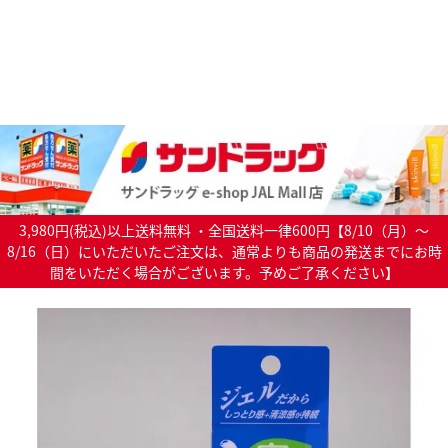
3,980円(税込)以上送料無料 ・全国送料一律600円【8/10（月）～
8/16（日）にいただいたご注文は、通常よりも商品の発送までにお時
間をいただく場合がございます。予めご了承ください】