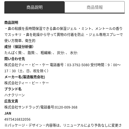
商品説明
商品情報
商品説明
・鼻の粘膜を長時間保湿できる鼻の保湿ジェル ・ミント、メントールの香り
でスッキリ ・鼻を乾燥から守って異物の付着を防止 ・ジェル専用スプレーで
使い方簡単、衛生的
成分（保証分析値）
たんぱく質: 、 脂質: 、 粗繊維: 、 灰分: 、 水分:
問い合わせ先
株式会社ティー・ビー・ケー 電話番号：03-3792-5080 受付時間：9：00～
17：30（土、日、祝を除く）
メーカー名(製造販売会社)
株式会社ティー・ビー・ケー
ブランド名
ハナクリーン
広告文責
株式会社サンドラッグ/電話番号:0120-009-368
JAN
4975416832056
※パッケージ・デザイン・内容等は、リニューアルにより予告なしに変更さ