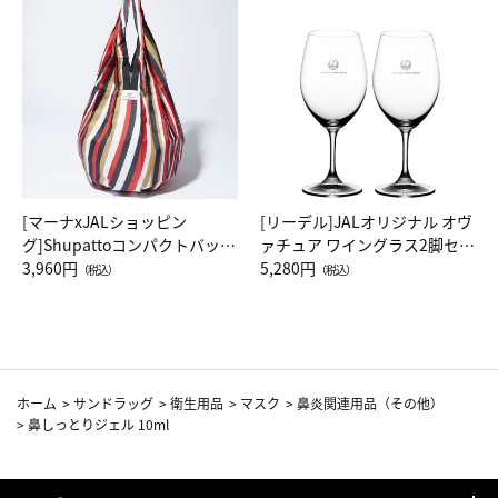
[マーナxJALショッピン
[リーデル]JALオリジナル オヴ
グ]Shupattoコンパクトバッグ
ァチュア ワイングラス2脚セッ
Drop JAL客室乗務員（LC）ス
3,960円
ト（レッドワイン）
5,280円
（税込）
（税込）
カーフ柄
ホーム
>
サンドラッグ
>
衛生用品
>
マスク
>
鼻炎関連用品（その他）
>
鼻しっとりジェル 10ml