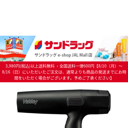
3,980円(税込)以上送料無料 ・全国送料一律600円【8/10（月）～
8/16（日）にいただいたご注文は、通常よりも商品の発送までにお時
間をいただく場合がございます。予めご了承ください】