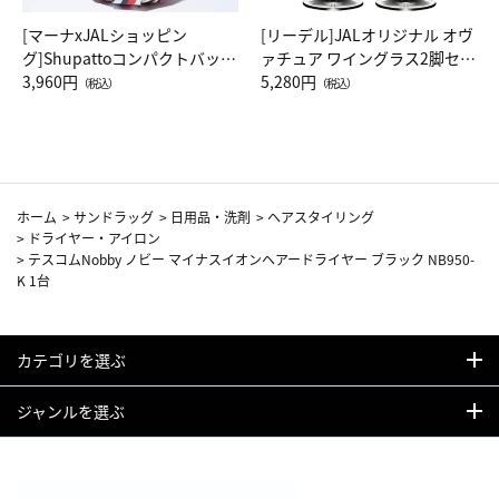
[マーナxJALショッピン
[リーデル]JALオリジナル オヴ
グ]Shupattoコンパクトバッグ
ァチュア ワイングラス2脚セッ
Drop JAL客室乗務員（LC）ス
3,960円
ト（レッドワイン）
5,280円
（税込）
（税込）
カーフ柄
ホーム
>
サンドラッグ
>
日用品・洗剤
>
ヘアスタイリング
>
ドライヤー・アイロン
>
テスコムNobby ノビー マイナスイオンヘアードライヤー ブラック NB950-
K 1台
カテゴリを選ぶ
ジャンルを選ぶ