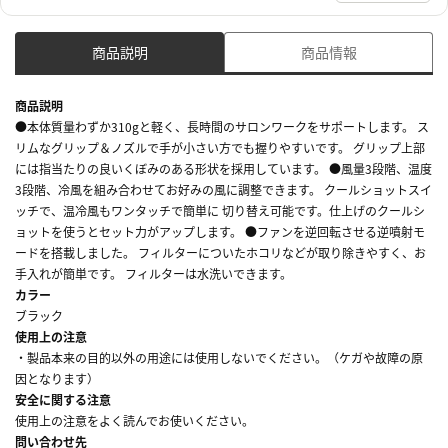
商品説明
商品情報
商品説明
●本体質量わずか310gと軽く、長時間のサロンワークをサポートします。 ス
リムなグリップ＆ノズルで手が小さい方でも握りやすいです。 グリップ上部
には指当たりの良いくぼみのある形状を採用しています。 ●風量3段階、温度
3段階、冷風を組み合わせてお好みの風に調整できます。 クールショットスイ
ッチで、温冷風もワンタッチで簡単に 切り替え可能です。仕上げのクールシ
ョットを使うとセット力がアップします。 ●ファンを逆回転させる逆噴射モ
ードを搭載しました。 フィルターについたホコリなどが取り除きやすく、お
手入れが簡単です。 フィルターは水洗いできます。
カラー
ブラック
使用上の注意
・製品本来の目的以外の用途には使用しないでください。（ケガや故障の原
因となります）
安全に関する注意
使用上の注意をよく読んでお使いください。
問い合わせ先