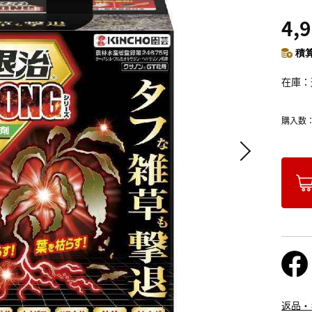
4,
積算
在庫
購入数
返品・