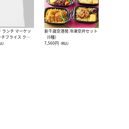
ド ランチ マーケッ
新千歳空港発 冷凍空弁セット
ッチフライス クル
（6種）
注半袖Ｔシャツ
7,560円
込）
（税込）