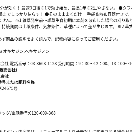
分が効く！ 最速3日後※1で効き始め、最長1年※2生やさない。 ●タ
 根までしっかり枯らす！ ●そのまままくだけ！ 手袋＆散布容器付きで
ません。 ※1 雑草発生前～雑草生育初期に本剤を散布した場合の刈り
持続期間は土壌条件、気象条件、草種によって差が生じます。 ※2 草丈
必ず商品の説明をよく読んで、記載内容に従ってご使用ください。
ミオキサジン,ヘキサジノン
式会社 電話番号：03-3663-1128 受付時間：9：30～12：00、13：0
販売会社)
式会社
番号または肥料名称
24675号
/電話番号:0120-009-368
デザイン・内容等は、リニューアルにより予告なしに変更される場合が