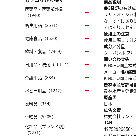
商品説明
●3種類の有効成
医薬品・医薬部外品
ササ・オヒシバ
（1940）
なニオイはあり
衛生用品（2571）
ではありません。
使用上の注意
健康食品（1520）
使用に際しては
成分／分量
飲料・食品（2969）
ターバシル,フル
問い合わせ先
日用品・洗剤（10114）
KINCHO園芸株
メーカー名(製造
介護用品（884）
KINCHO園芸株
農林水産省許可
ベビー用品（1242）
農林水産省登録第
原産国
衣料品（364）
日本
広告文責
株式会社サンドラッグ
化粧品（5305）
JAN
化粧品（ブランド別）
4975292605041
（2271）
※パッケージ・