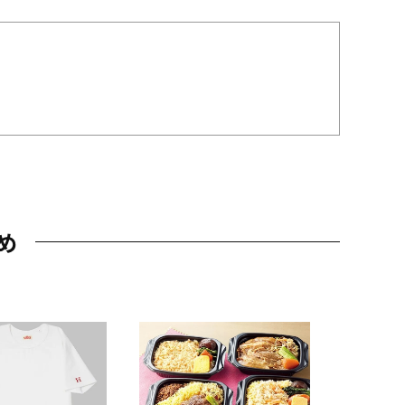
め
JAL特製
レー 200
10,800円
（