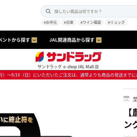
#お中元
#日傘
#ワイン福袋
#リュック
ベントから探す
JAL関連商品から探す
8/10（月）～8/16（日）にいただいたご注文は、通常よりも商品の発送
サ
【
ング