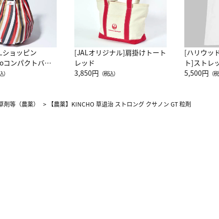
ALショッピン
[JALオリジナル]肩掛けトート
[ハリウッ
attoコンパクトバッ
レッド
ト]ストレ
JAL客室乗務員
3,850円
ーネック別
5,500円
込）
（税込）
（税
カーフ柄
草剤等（農薬）
>
【農薬】KINCHO 草退治 ストロング クサノン GT 粒剤