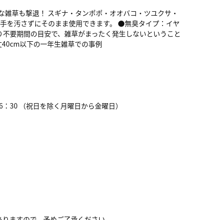
フな雑草も撃退！ スギナ・タンポポ・オオバコ・ツユクサ・
、手を汚さずにそのまま使用できます。 ●無臭タイプ：イヤ
取り不要期間の目安で、雑草がまったく発生しないということ
40cm以下の一年生雑草での事例
0～16：30 （祝日を除く月曜日から金曜日）
ありますので、予めご了承ください。