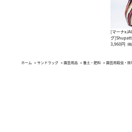
[マーナxJ
グ]Shup
グ Drop 
3,960円
（税
（LC）ス
ホーム
>
サンドラッグ
>
園芸用品
>
養土・肥料
>
園芸用殺虫・除