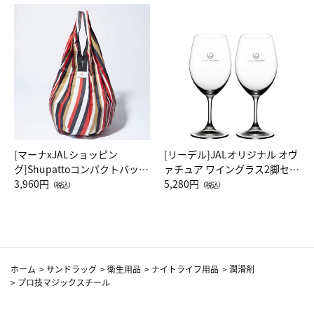
[マーナxJALショッピン
[リーデル]JALオリジナル オヴ
グ]Shupattoコンパクトバッグ
ァチュア ワイングラス2脚セッ
Drop JAL客室乗務員（LC）ス
3,960円
ト（レッドワイン）
5,280円
（税込）
（税込）
カーフ柄
ホーム
>
サンドラッグ
>
衛生用品
>
ナイトライフ用品
>
潤滑剤
>
プロ技マジックスチール