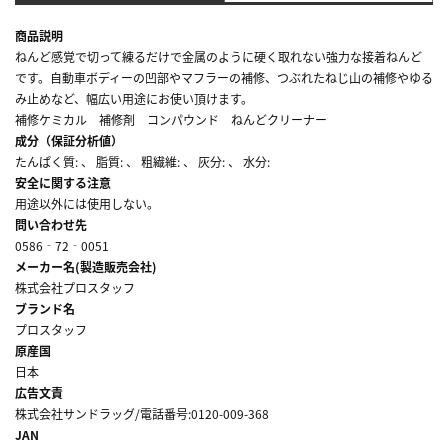
商品説明
ねんど感覚で切って練るだけで金属のように硬く取れない強力な接着ねんど
です。自動車ボディーの凹部やマフラーの補修、つぶれたねじ山の補修やゆる
み止めなど、幅広い用途にお使い頂けます。
補修ケミカル 補修剤 コンパウンド ねんどクリーナー
成分（保証分析値）
たんぱく質: 、 脂質: 、 粗繊維: 、 灰分: 、 水分:
安全に関する注意
用途以外には使用しない。
問い合わせ先
0586‐72‐0051
メーカー名(製造販売会社)
株式会社プロスタッフ
ブランド名
プロスタッフ
原産国
日本
広告文責
株式会社サンドラッグ/電話番号:0120-009-368
JAN