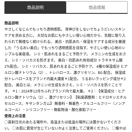
商品説明
商品情報
商品説明
やさしくなじんでもっちり透明感肌。 背伸びをしないでちょうどいいスキン
ケアを求める方に。 大切なお肌にもやさしい使い心地だから、気軽に取り入
れられて無理なく続けられる。 美白・抗肌あれ・保湿をケアする成分を厳選
した 「うるおい美白」でもっちり透明感肌を目指す、やさしい使い心地のシ
ンプルな美容液。 シミ・肌あれをまるごと予防ケア。 メラニンの生成をおさ
え、シミ・ソバカスを防ぎます。 美白・抗肌あれ有効成分 トラネキサム酸
2％配合。 シミ・ソバカス、肌あれをまるごと予防ケア。 4種の保湿成分 ヒア
ルロン酸ナトリウム（2）、トレハロース、濃グリセリン、BG 配合。 保湿成
分トレハロースをブランド内最大濃度＊1配合。 うるおいラッピング成分＊2
配合。 美白とは、メラニンの生成をおさえ、シミ・ソバカスを防ぐことで
す。 ＊1：2024年12月ちふれブランド内で最大量。 ＊2：【保湿成分：ヒア
ルロン酸ナトリウム（2）、濃グリセリン】【粘度調整剤：ヒドロキシエチル
セルロース、キサンタンガム】 無香料・無着色・アルコールフリー（ノンア
ルコール）・シリコンフリー・無鉱物油・酸化亜鉛フリー
使用上の注意
○直射日光のあたる場所や、高温または低温の場所には置かないでくださ
い。 ○お肌に異常が生じていないかよく注意してご使用ください。 ○傷やは