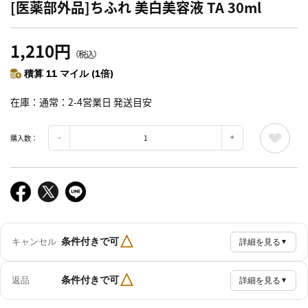
[医薬部外品]ちふれ 美白美容液 TA 30ml
1,210円
（税込）
積算 11 マイル (1倍)
在庫
通常：2-4営業日 発送目安
購入数：
△
条件付きで可
キャンセル
詳細を見る
▼
△
条件付きで可
返品
詳細を見る
▼