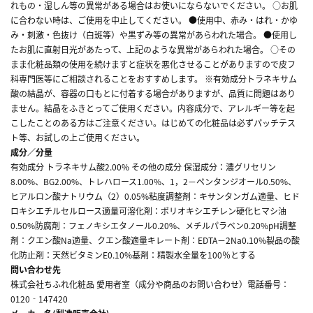
れもの・湿しん等の異常がある場合はお使いにならないでください。 ○お肌
に合わない時は、ご使用を中止してください。 ●使用中、赤み・はれ・かゆ
み・刺激・色抜け（白斑等）や黒ずみ等の異常があらわれた場合。 ●使用し
たお肌に直射日光があたって、上記のような異常があらわれた場合。 ○その
まま化粧品類の使用を続けますと症状を悪化させることがありますので皮フ
科専門医等にご相談されることをおすすめします。 ※有効成分トラネキサム
酸の結晶が、容器の口もとに付着する場合がありますが、品質に問題はあり
ません。結晶をふきとってご使用ください。内容成分で、アレルギー等を起
こしたことのある方はご注意ください。はじめての化粧品は必ずパッチテス
ト等、お試しの上ご使用ください。
成分／分量
有効成分 トラネキサム酸2.00% その他の成分 保湿成分：濃グリセリン
8.00%、BG2.00%、トレハロース1.00%、1，2－ペンタンジオール0.50%、
ヒアルロン酸ナトリウム（2）0.05%粘度調整剤：キサンタンガム適量、ヒド
ロキシエチルセルロース適量可溶化剤：ポリオキシエチレン硬化ヒマシ油
0.50%防腐剤：フェノキシエタノール0.20%、メチルパラベン0.20%pH調整
剤：クエン酸Na適量、クエン酸適量キレート剤：EDTA－2Na0.10%製品の酸
化防止剤：天然ビタミンE0.10%基剤：精製水全量を100％とする
問い合わせ先
株式会社ちふれ化粧品 愛用者室（成分や商品のお問い合わせ）電話番号：
0120‐147420