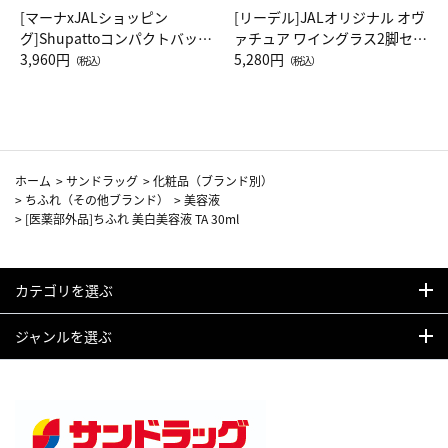
[マーナxJALショッピン
[リーデル]JALオリジナル オヴ
グ]Shupattoコンパクトバッグ
ァチュア ワイングラス2脚セッ
Drop JAL客室乗務員（LC）ス
3,960円
ト（レッドワイン）
5,280円
（税込）
（税込）
カーフ柄
ホーム
>
サンドラッグ
>
化粧品（ブランド別）
>
ちふれ（その他ブランド）
>
美容液
>
[医薬部外品]ちふれ 美白美容液 TA 30ml
カテゴリを選ぶ
ジャンルを選ぶ