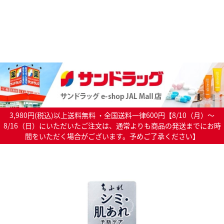
3,980円(税込)以上送料無料 ・全国送料一律600円【8/10（月）～
8/16（日）にいただいたご注文は、通常よりも商品の発送までにお時
間をいただく場合がございます。予めご了承ください】