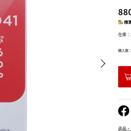
88
積算
在庫
購入数
返品・