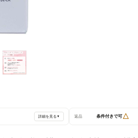
△
条件付きで可
返品
詳細を見る
▼