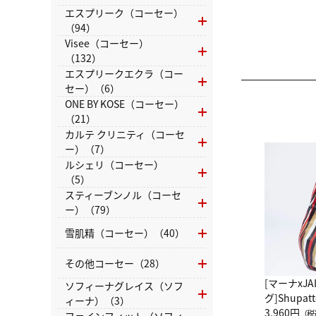
エスプリーク（コーセー）
（94）
Visee（コーセー）
（132）
エスプリークエクラ（コー
セー）（6）
ONE BY KOSE（コーセー）
（21）
カルテ クリニティ（コーセ
ー）（7）
ルシェリ（コーセー）
（5）
スティーブンノル（コーセ
ー）（79）
雪肌精（コーセー）（40）
その他コーセー（28）
[マーナxJ
ソフィーナグレイス（ソフ
グ]Shup
ィーナ）（3）
グ Drop 
3,960円
（税