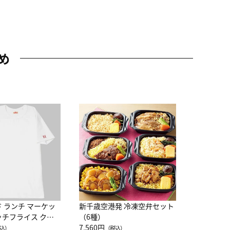
め
JAL特製
レー 200
10,800円
（
ド ランチ マーケッ
新千歳空港発 冷凍空弁セット
ッチフライス クル
（6種）
注半袖Ｔシャツ
7,560円
込）
（税込）