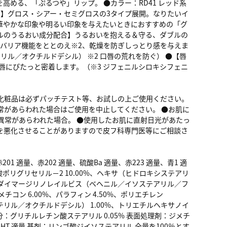
める、「ぷるつや」リップ。 ●カラー：RD41 レッド系
ク】グロス・シアー・セミグロスの3タイプ展開。なりたいイ
華やかな印象や明るい印象を与えたいときにおすすめの「グ
ルのうるおい成分配合】うるおいを抱える＆守る、ダブルの
バリア機能をととのえ※2、乾燥を防ぎしっとり感を与えま
ル／オクチルドデシル） ※2 口唇の荒れを防ぐ） ●【唇
唇にぴたっと密着します。（※3 ジフェニルシロキシフェニ
化粧品は必ずパッチテスト等、お試しの上ご使用ください。
常があらわれた場合はご使用を中止してください。 ●お肌に
異常があらわれた場合。 ●使用したお肌に直射日光があたっ
を悪化させることがありますので皮フ科専門医等にご相談さ
1 適量、赤202 適量、硫酸Ba 適量、赤223 適量、青1 適
ポリグリセリル－2 10.00%、ヘキサ（ヒドロキシステアリ
酸ダイマージリノレイルビス（ベヘニル／イソステアリル／フ
チコン 6.00%、パラフィン 4.50%、ポリエチレン
テリル／オクチルドデシル） 1.00%、トリエチルヘキサノイ
保湿成分：グリチルレチン酸ステアリル 0.05% 表面処理剤：ジメチ
HT 適量 基剤：リンゴ酸ジイソステアリル 全量を100％とす