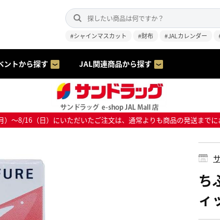
#シャインマスカット
#財布
#JALカレンダー
ベントから探す
JAL関連商品から探す
8/10（月）～8/16（日）にいただいたご注文は、通常よりも商品の発送
サ
ち
ィッ