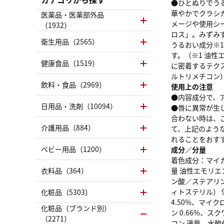
●ひとぬりでう
華やかでクラシ
医薬品・医薬部外品
メージや使用シ
（1932）
ロス」。みずみ
衛生用品（2565）
うるおい成分※
す。（※1 油性
健康食品（1519）
に密着するテク
ルトリメチコン
飲料・食品（2969）
使用上の注意
●内容成分で、
日用品・洗剤（10094）
●唇に異常が生
合わない時は、
介護用品（884）
て、上記のよう
れることをおす
ベビー用品（1200）
成分／分量
着色成分：マイカ 
衣料品（364）
量 油性エモリエ
ン酸／ステアリ
ィトステリル） 
化粧品（5303）
4.50%、マイ
化粧品（ブランド別）
ン 0.66%、ス
（2271）
コン 適量、水酸