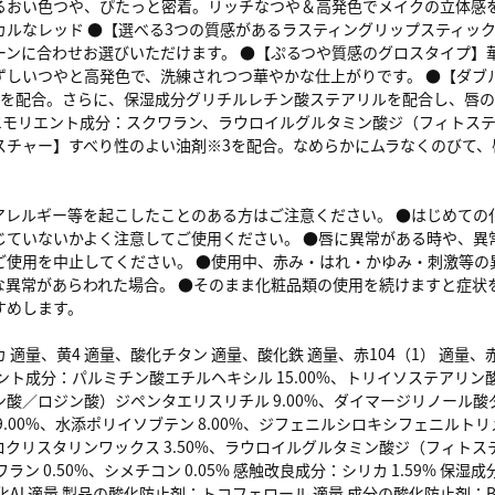
るおい色つや、ぴたっと密着。リッチなつや＆高発色でメイクの立体感を高
カルなレッド ●【選べる3つの質感があるラスティングリップスティッ
ーンに合わせお選びいただけます。 ●【ぷるつや質感のグロスタイプ】
ずしいつやと高発色で、洗練されつつ華やかな仕上がりです。 ●【ダブ
1を配合。さらに、保湿成分グリチルレチン酸ステアリルを配合し、唇の
エモリエント成分：スクワラン、ラウロイルグルタミン酸ジ（フィトステリ
スチャー】すべり性のよい油剤※3を配合。なめらかにムラなくのびて、
）
アレルギー等を起こしたことのある方はご注意ください。 ●はじめての
じていないかよく注意してご使用ください。 ●唇に異常がある時や、異
ご使用を中止してください。 ●使用中、赤み・はれ・かゆみ・刺激等の
な異常があらわれた場合。 ●そのまま化粧品類の使用を続けますと症状
すめします。
適量、黄4 適量、酸化チタン 適量、酸化鉄 適量、赤104（1） 適量、赤20
ント成分：パルミチン酸エチルヘキシル 15.00%、トリイソステアリン酸
ン酸／ロジン酸）ジペンタエリスリチル 9.00%、ダイマージリノール
9.00%、水添ポリイソブテン 8.00%、ジフェニルシロキシフェニルトリメ
クロクリスタリンワックス 3.50%、ラウロイルグルタミン酸ジ（フィトス
クワラン 0.50%、シメチコン 0.05% 感触改良成分：シリカ 1.59% 
化Al 適量 製品の酸化防止剤：トコフェロール 適量 成分の酸化防止剤：B