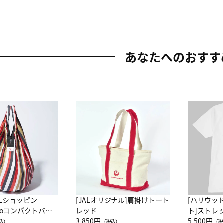
あなたへのおすす
ALショッピン
[JALオリジナル]肩掛けトート
[ハリウッ
attoコンパクトバッ
レッド
ト]ストレ
JAL客室乗務員
3,850円
ーネック別
5,500円
込）
（税込）
（税