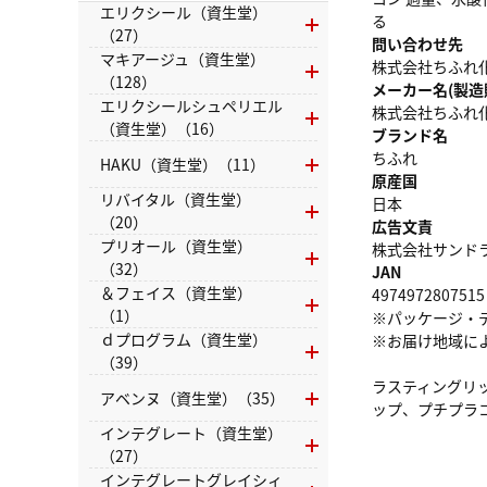
エリクシール（資生堂）
る
（27）
問い合わせ先
マキアージュ（資生堂）
株式会社ちふれ化粧
（128）
メーカー名(製造
エリクシールシュペリエル
株式会社ちふれ
（資生堂）（16）
ブランド名
ちふれ
HAKU（資生堂）（11）
原産国
リバイタル（資生堂）
日本
（20）
広告文責
プリオール（資生堂）
株式会社サンドラッグ
（32）
JAN
＆フェイス（資生堂）
4974972807515
（1）
※パッケージ・
ｄプログラム（資生堂）
※お届け地域に
（39）
ラスティングリ
アベンヌ（資生堂）（35）
ップ、プチプラ
インテグレート（資生堂）
（27）
インテグレートグレイシィ