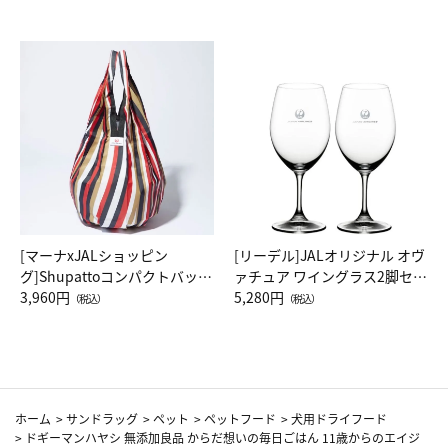
[マーナxJALショッピン
[リーデル]JALオリジナル オヴ
グ]Shupattoコンパクトバッグ
ァチュア ワイングラス2脚セッ
Drop JAL客室乗務員（LC）ス
3,960円
ト（レッドワイン）
5,280円
（税込）
（税込）
カーフ柄
ホーム
>
サンドラッグ
>
ペット
>
ペットフード
>
犬用ドライフード
>
ドギーマンハヤシ 無添加良品 からだ想いの毎日ごはん 11歳からのエイジ