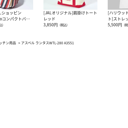
ALショッピン
[JALオリジナル]肩掛けトート
[ハリウッ
attoコンパクトバッ
レッド
ト]ストレ
JAL客室乗務員
3,850円
ーネック別
5,500円
込）
（税込）
（税
カーフ柄
ッチン用品
>
アスベル ランタスWTL-280 A3551