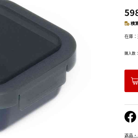
59
積算
在庫
購入数
返品・