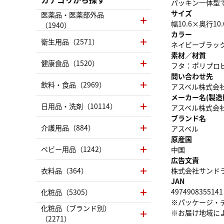
パッキン一体型
サイズ
医薬品・医薬部外品
幅10.6×奥行10
（1940）
カラー
衛生用品（2571）
ネイビーブラッ
素材／材質
健康食品（1520）
フタ：ポリプロ
問い合わせ先
飲料・食品（2969）
アスベル株式会社 品質
メーカー名(製造
日用品・洗剤（10114）
アスベル株式会
ブランド名
介護用品（884）
アスベル
原産国
ベビー用品（1242）
中国
広告文責
衣料品（364）
株式会社サンドラッグ
JAN
4974908355141
化粧品（5305）
※パッケージ・
化粧品（ブランド別）
※お届け地域に
（2271）