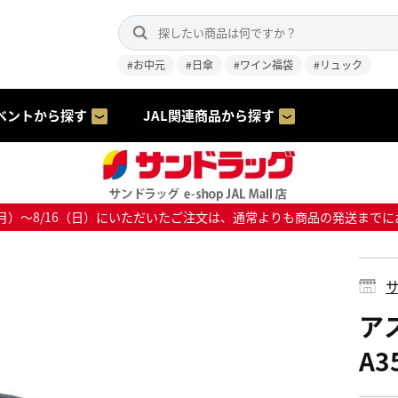
#お中元
#日傘
#ワイン福袋
#リュック
ベントから探す
JAL関連商品から探す
8/10（月）～8/16（日）にいただいたご注文は、通常よりも商品の発送
サ
アス
A3