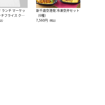
ド ランチ マーケッ
新千歳空港発 冷凍空弁セット
ッチフライス クル
（6種）
注半袖Ｔシャツ
7,560円
込）
（税込）