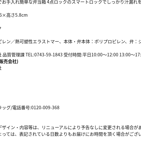
でお手入れ簡単な弁当箱 4点ロックのスマートロックでしっかり汁漏れ
.6×高さ5.8cm
ク
ピレン／熱可塑性エラストマー、本体・弁本体：ポリプロピレン、弁：
管理課 TEL:0743-59-1843 受付時間:平日10:00～12:00 13:00～17:
販売会社)
社
/電話番号:0120-009-368
デザイン・内容等は、リニューアルにより予告なしに変更される場合が
よっては、表記されている日数よりもお届けにお時間を頂く場合がござ