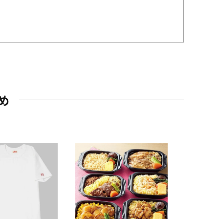
め
JAL特製
レー 200
10,800円
（