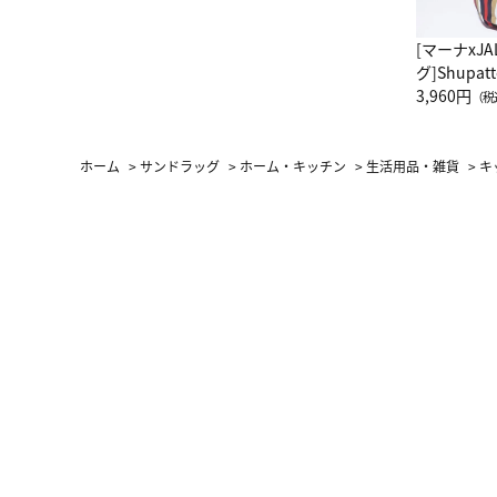
[マーナxJ
グ]Shup
グ Drop 
3,960円
（税
（LC）ス
ホーム
>
サンドラッグ
>
ホーム・キッチン
>
生活用品・雑貨
>
キ