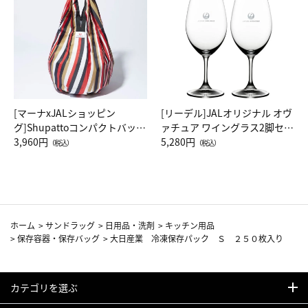
[マーナxJALショッピン
[リーデル]JALオリジナル オヴ
グ]Shupattoコンパクトバッグ
ァチュア ワイングラス2脚セッ
Drop JAL客室乗務員（LC）ス
3,960円
ト（レッドワイン）
5,280円
（税込）
（税込）
カーフ柄
ホーム
>
サンドラッグ
>
日用品・洗剤
>
キッチン用品
>
保存容器・保存バッグ
>
大日産業 冷凍保存パック Ｓ ２５０枚入り
カテゴリを選ぶ