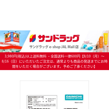
3,980円(税込)以上送料無料 ・全国送料一律600円【8/10（月）～
8/16（日）にいただいたご注文は、通常よりも商品の発送までにお時
間をいただく場合がございます。予めご了承ください】