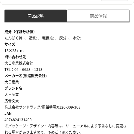
商品説明
商品情報
成分（保証分析値）
たんぱく質: 、 脂質: 、 粗繊維: 、 灰分: 、 水分:
サイズ
18×25ｃｍ
問い合わせ先
大日産業株式会社
TEL：06‐6653‐1313
メーカー名(製造販売会社)
大日産業
ブランド名
大日産業
広告文責
株式会社サンドラッグ/電話番号:0120-009-368
JAN
4974824131409
※パッケージ・デザイン・内容等は、リニューアルにより予告なしに変更さ
れる場合がありますので、予めご了承ください。