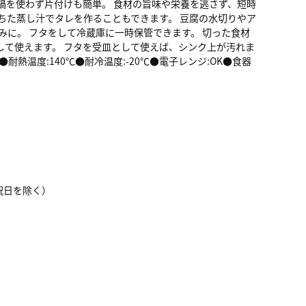
鍋を使わず片付けも簡単。 食材の旨味や栄養を逃さず、短時
ちた蒸し汁でタレを作ることもできます。 豆腐の水切りやア
みに。 フタをして冷蔵庫に一時保管できます。 切った食材
して使えます。 フタを受皿として使えば、シンク上が汚れま
耐熱温度:140℃●耐冷温度:-20℃●電子レンジ:OK●食器
土日祝日を除く）