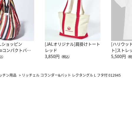
ALショッピン
[JALオリジナル]肩掛けトート
[ハリウッ
attoコンパクトバッ
レッド
ト]ストレ
JAL客室乗務員
3,850円
ーネック別
5,500円
込）
（税込）
（税
カーフ柄
ッチン用品
>
リッチェル コランダー&バット レクタングル L フタ付 012945