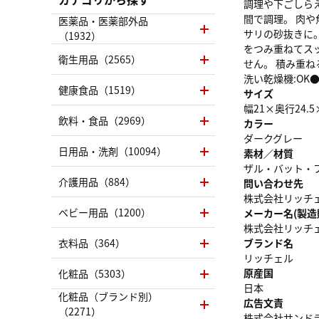
調理や下ごしら
間で調理。 肉
医薬品・医薬部外品
サリの砂抜きに
（1932）
をつみ重ねてス
衛生用品（2565）
せん。 積み重ね
洗い乾燥機:OK●
健康食品（1519）
サイズ
幅21×奥行24.
飲料・食品（2969）
カラー
ダークグレー
日用品・洗剤（10094）
素材／材質
ザル・バット・
介護用品（884）
問い合わせ先
株式会社リッチェル 
ベビー用品（1200）
メーカー名(製造
株式会社リッチ
衣料品（364）
ブランド名
リッチェル
原産国
化粧品（5303）
日本
化粧品（ブランド別）
広告文責
（2271）
株式会社サンドラッグ