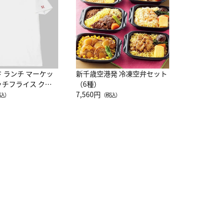
10,800円
（
ド ランチ マーケッ
新千歳空港発 冷凍空弁セット
ッチフライス クル
（6種）
注半袖Ｔシャツ
7,560円
込）
（税込）