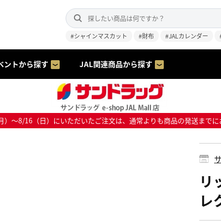
#シャインマスカット
#財布
#JALカレンダー
ベントから探す
JAL関連商品から探す
8/10（月）～8/16（日）にいただいたご注文は、通常よりも商品の発送
サ
リ
レク