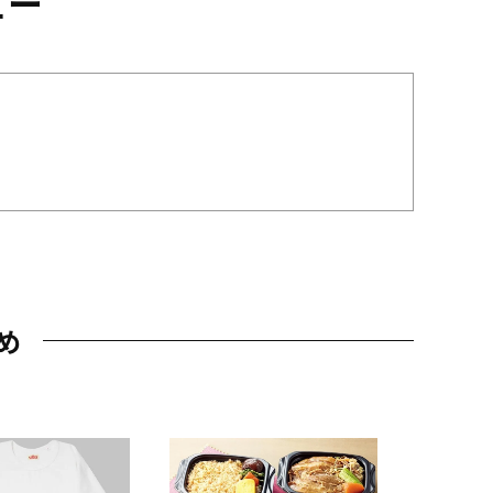
ュー
め
JAL特製
レー 200