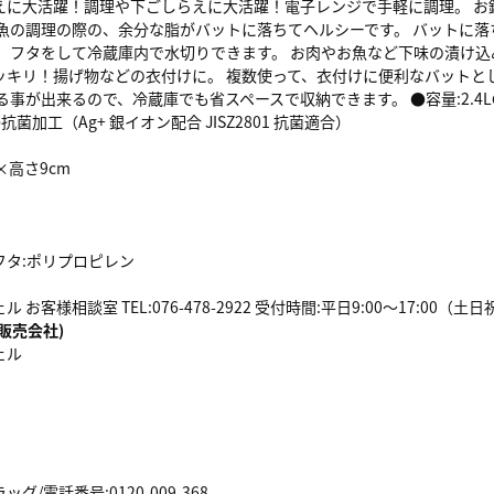
えに大活躍！調理や下ごしらえに大活躍！電子レンジで手軽に調理。 お
や魚の調理の際の、余分な脂がバットに落ちてヘルシーです。 バットに落
。 フタをして冷蔵庫内で水切りできます。 お肉やお魚など下味の漬け込
ッキリ！揚げ物などの衣付けに。 複数使って、衣付けに便利なバットと
る事が出来るので、冷蔵庫でも省スペースで収納できます。 ●容量:2.4L●
抗菌加工（Ag+ 銀イオン配合 JISZ2801 抗菌適合）
5×高さ9cm
フタ:ポリプロピレン
お客様相談室 TEL:076-478-2922 受付時間:平日9:00～17:00（
販売会社)
ェル
/電話番号:0120-009-368