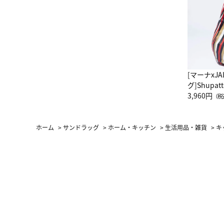
[マーナxJ
グ]Shup
グ Drop 
3,960円
（税
（LC）ス
ホーム
>
サンドラッグ
>
ホーム・キッチン
>
生活用品・雑貨
>
キ