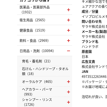
キメ細かな泡で
ュアアクアの香
医薬品・医薬部外品
成分／分量
（1932）
イソプロピルメ
衛生用品（2565）
問い合わせ先
サラヤ株式会社 問
健康食品（1519）
メーカー名(製造
サラヤ株式会社
飲料・食品（2969）
ブランド名
ハンドラボ
日用品・洗剤（10094）
原産国
日本
育毛・養毛剤（21）
広告文責
株式会社サンドラッグ
石けん・ハンドソープ・タオル
JAN
類（18）
4973512263446
オーラルケア（465）
※パッケージ・
※お届け地域に
ヘアカラー・パーマ
（993）
泡切れが良い、
シャンプー・リンス
（1726）