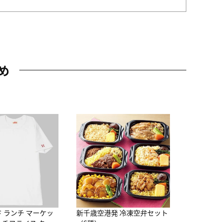
め
JAL特製
レー 200
10,800円
（
ド ランチ マーケッ
新千歳空港発 冷凍空弁セット