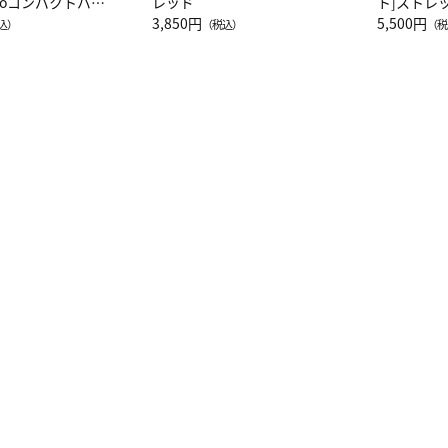
attoコンパクトバッ
レッド
ト]ストレ
JAL客室乗務員
3,850円
ーネック別
5,500円
込）
（税込）
（税
カーフ柄