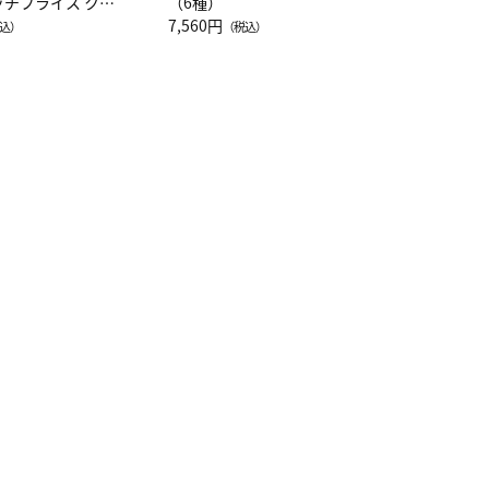
ッチフライス クル
（6種）
注半袖Ｔシャツ
7,560円
込）
（税込）