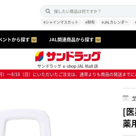
#シャインマスカット
#財布
#JALカレンダー
ベントから探す
JAL関連商品から探す
8/10（月）～8/16（日）にいただいたご注文は、通常よりも商品の発送
サ
[
薬