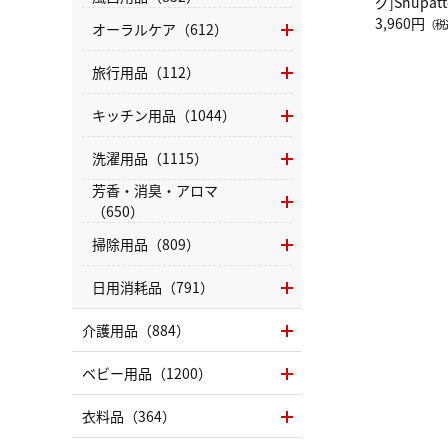
グ]Shup
グ Drop 
3,960円
（税
オーラルケア（612）
（LC）ス
旅行用品（112）
キッチン用品（1044）
洗濯用品（1115）
芳香・消臭・アロマ
（650）
掃除用品（809）
日用消耗品（791）
介護用品（884）
ベビー用品（1200）
衣料品（364）