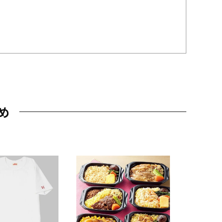
め
JAL特製
レー 200
10,800円
（