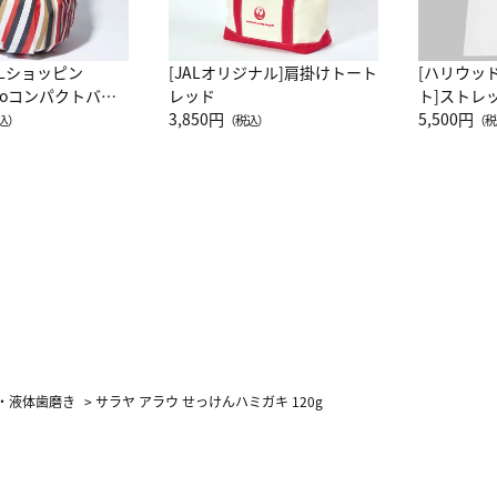
ALショッピン
[JALオリジナル]肩掛けトート
[ハリウッ
attoコンパクトバッ
レッド
ト]ストレ
JAL客室乗務員
3,850円
ーネック別
5,500円
込）
（税込）
（税
カーフ柄
・液体歯磨き
>
サラヤ アラウ せっけんハミガキ 120g