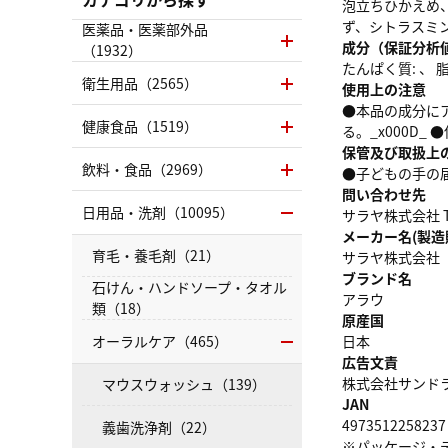
泡立ちひかえめ
ず、シトラスミ
医薬品・医薬部外品
成分（保証分析
（1932）
たんぱく質: 、 脂質
衛生用品（2565）
使用上の注意
●本品の成分にア
健康食品（1519）
る。_x000D
保管及び取扱上
飲料・食品（2969）
●子どもの手の
問い合わせ先
日用品・洗剤（10095）
サラヤ株式会社 T
メーカー名(製造
育毛・養毛剤（21）
サラヤ株式会社
ブランド名
石けん・ハンドソープ・タオル
アラウ
類（18）
原産国
オーラルケア（465）
日本
広告文責
株式会社サンドラッグ
マウスウォッシュ（139）
JAN
4973512258237
義歯洗浄剤（22）
※パッケージ・