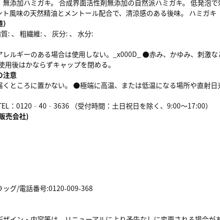
、無添加ハミガキ。 合成界面活性剤無添加の自然派ハミガキ。 低発泡で
ント風味の天然精油とメントール配合で、清涼感のある後味。 ハミガキ
値）
: 、 粗繊維: 、 灰分: 、 水分:
レルギーのある場合は使用しない。_x000D_ ●赤み、かゆみ、刺
_ ●使用後はかならずキャップを閉める。
の注意
届くところに置かない。 ●極端に高温、または低温になる場所や直射日
EL：0120‐40‐3636 （受付時間：土日祝日を除く、9:00～17:00）
販売会社)
/電話番号:0120-009-368
デザイン・内容等は、リニューアルにより予告なしに変更される場合が