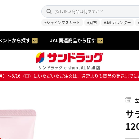
#シャインマスカット
#財布
#JALカレンダー
ベントから探す
JAL関連商品から探す
8/10（月）～8/16（日）にいただいたご注文は、通常よりも商品の発送
サ
サ
12