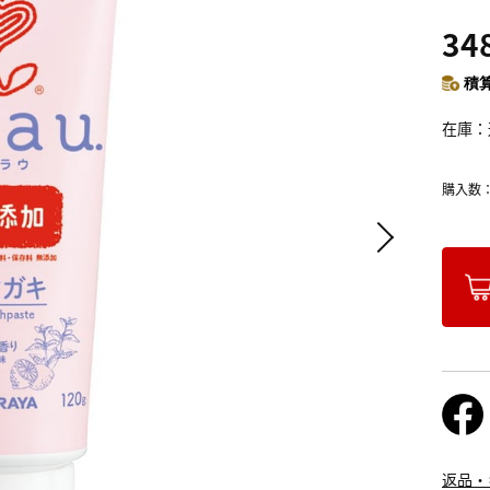
34
積算
在庫
購入数
返品・