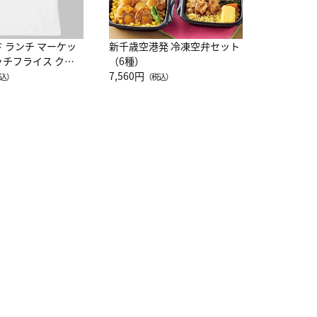
ド ランチ マーケッ
新千歳空港発 冷凍空弁セット
ッチフライス クル
（6種）
注半袖Ｔシャツ
7,560円
込）
（税込）