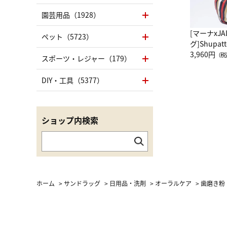
園芸用品（1928）
[マーナxJ
ペット（5723）
グ]Shup
グ Drop 
3,960円
（税
スポーツ・レジャー（179）
（LC）ス
DIY・工具（5377）
ショップ内検索
ホーム
>
サンドラッグ
>
日用品・洗剤
>
オーラルケア
>
歯磨き粉