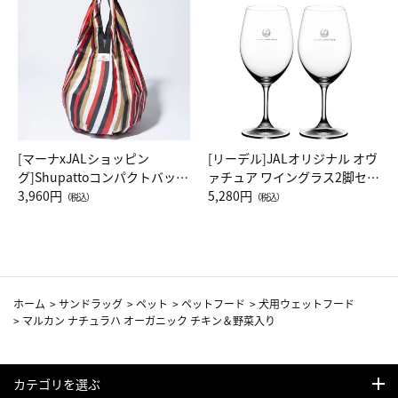
[マーナxJALショッピン
[リーデル]JALオリジナル オヴ
グ]Shupattoコンパクトバッグ
ァチュア ワイングラス2脚セッ
Drop JAL客室乗務員（LC）ス
3,960円
ト（レッドワイン）
5,280円
（税込）
（税込）
カーフ柄
ホーム
>
サンドラッグ
>
ペット
>
ペットフード
>
犬用ウェットフード
>
マルカン ナチュラハ オーガニック チキン＆野菜入り
カテゴリを選ぶ