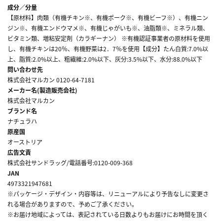
成分／分量
【原材料】肉類（有機チキン※、有機ポーク※、有機ビーフ※）、有機ニン
ジン※、有機エンドウマメ※、有機じゃがいも※、油脂類※、ミネラル類、
ビタミン類、増粘安定剤（カラギーナン） ※有機認証事業者の原材料を使用
し、有機チキンは20％、有機野菜は2．7％を使用【成分】たん白質:7.0%以
上、脂質:2.0%以上、粗繊維:2.0%以下、灰分:3.5%以下、水分:88.0%以下
問い合わせ先
株式会社マルカン 0120-64-7181
メーカー名(製造販売会社)
株式会社マルカン
ブランド名
ナチュラハ
原産国
オーストリア
広告文責
株式会社サンドラッグ/電話番号:0120-009-368
JAN
4973321947681
※パッケージ・デザイン・内容等は、リニューアルにより予告なしに変更さ
れる場合がありますので、予めご了承ください。
※お届け地域によっては、表記されている日数よりもお届けにお時間を頂く