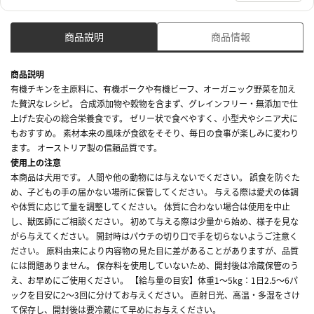
商品説明
商品情報
商品説明
有機チキンを主原料に、有機ポークや有機ビーフ、オーガニック野菜を加え
た贅沢なレシピ。 合成添加物や穀物を含まず、グレインフリー・無添加で仕
上げた安心の総合栄養食です。 ゼリー状で食べやすく、小型犬やシニア犬に
もおすすめ。 素材本来の風味が食欲をそそり、毎日の食事が楽しみに変わり
ます。 オーストリア製の信頼品質です。
使用上の注意
本商品は犬用です。 人間や他の動物には与えないでください。 誤食を防ぐた
め、子どもの手の届かない場所に保管してください。 与える際は愛犬の体調
や体質に応じて量を調整してください。 体質に合わない場合は使用を中止
し、獣医師にご相談ください。 初めて与える際は少量から始め、様子を見な
がら与えてください。 開封時はパウチの切り口で手を切らないようご注意く
ださい。 原料由来により内容物の見た目に差があることがありますが、品質
には問題ありません。 保存料を使用していないため、開封後は冷蔵保管のう
え、お早めにご使用ください。 【給与量の目安】体重1～5kg：1日2.5～6パ
ックを目安に2～3回に分けてお与えください。 直射日光、高温・多湿をさけ
て保存し、開封後は要冷蔵にて早めにお与えください。