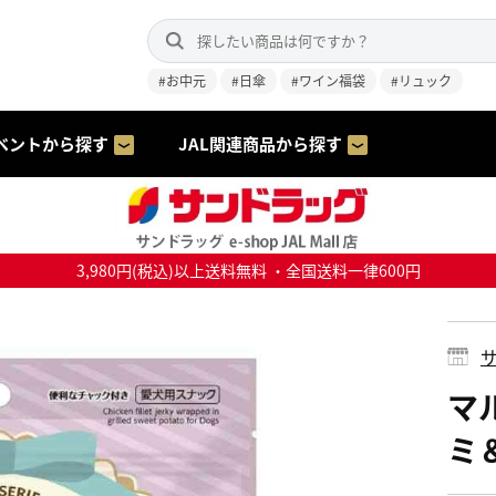
#お中元
#日傘
#ワイン福袋
#リュック
ベントから探す
JAL関連商品から探す
3,980円(税込)以上送料無料 ・全国送料一律600円
サ
マ
ミ