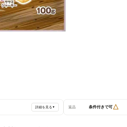
△
条件付きで可
返品
詳細を見る
▼