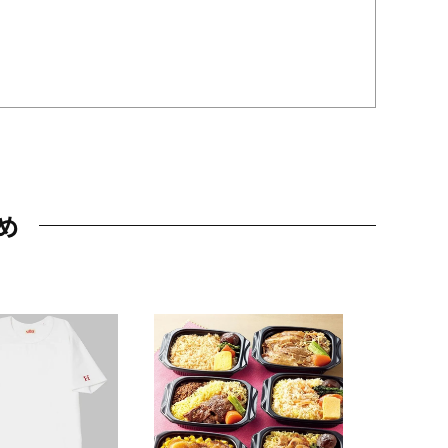
め
JAL特製
レー 200
10,800円
（