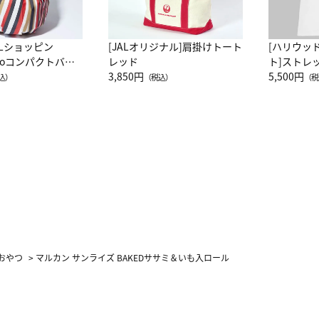
ALショッピン
[JALオリジナル]肩掛けトート
[ハリウッ
attoコンパクトバッ
レッド
ト]ストレ
JAL客室乗務員
3,850円
ーネック別
5,500円
込）
（税込）
（税
カーフ柄
おやつ
>
マルカン サンライズ BAKEDササミ＆いも入ロール