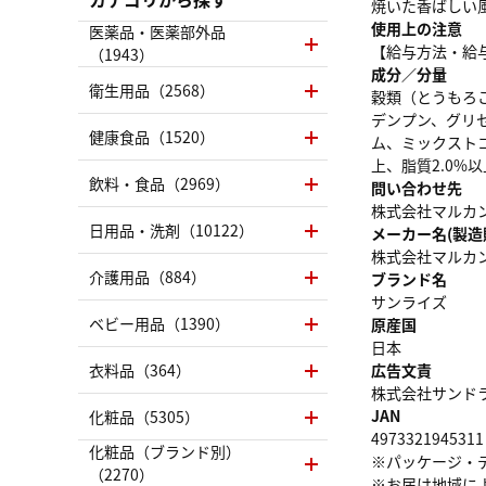
焼いた香ばしい
使用上の注意
医薬品・医薬部外品
【給与方法・給与
（1943）
成分／分量
衛生用品（2568）
穀類（とうもろ
デンプン、グリ
健康食品（1520）
ム、ミックストコ
上、脂質2.0%以
飲料・食品（2969）
問い合わせ先
株式会社マルカン 0
日用品・洗剤（10122）
メーカー名(製造
株式会社マルカ
介護用品（884）
ブランド名
サンライズ
ベビー用品（1390）
原産国
日本
衣料品（364）
広告文責
株式会社サンドラッグ
JAN
化粧品（5305）
4973321945311
化粧品（ブランド別）
※パッケージ・
（2270）
※お届け地域に