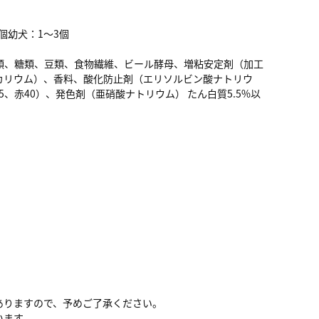
個幼犬：1～3個
類、糖類、豆類、食物繊維、ビール酵母、増粘安定剤（加工
カリウム）、香料、酸化防止剤（エリソルビン酸ナトリウ
赤40）、発色剤（亜硝酸ナトリウム） たん白質5.5%以
ありますので、予めご了承ください。
います。