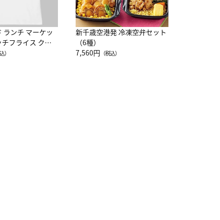
ド ランチ マーケッ
新千歳空港発 冷凍空弁セット
ッチフライス クル
（6種）
注半袖Ｔシャツ
7,560円
込）
（税込）