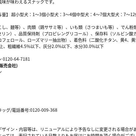
風味が味わえるスナックです。
量】 超小型犬：1～3個小型犬：3～4個中型犬：4～7個大型犬：7～12
こし、麺等）、肉類（鶏ササミ等）、いも類（さつまいも等）、でん粉
セリン）、品質保持剤（プロピレングリコール）、保存料（ソルビン酸
フェロール、ローズマリー抽出物）、着色料（二酸化チタン、黄4、黄5、
上、粗繊維4.5%以下、灰分2.0%以下、水分30.0%以下
120-64-7181
販売会社)
ン
/電話番号:0120-009-368
デザイン・内容等は、リニューアルにより予告なしに変更される場合が
よっては、表記されている日数よりもお届けにお時間を頂く場合がござ