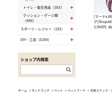
トイレ・衛生用品（383）
クッション・ゲージ類
[マーナxJ
（406）
グ]Shup
グ Drop 
3,960円
（税
スポーツ・レジャー（182）
（LC）ス
DIY・工具（5264）
ショップ内検索
ホーム
>
サンドラッグ
>
ペット
>
ペットフード
>
犬用スナック・