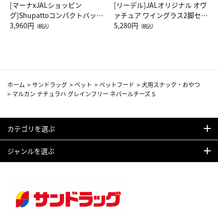
[マーナxJALショッピン
[リーデル]JALオリジナル オヴ
グ]Shupattoコンパクトバッグ
ァチュア ワイングラス2脚セッ
Drop JAL客室乗務員（LC）ス
3,960円
ト（レッドワイン）
5,280円
（税込）
（税込）
カーフ柄
ホーム
>
サンドラッグ
>
ペット
>
ペットフード
>
犬用スナック・おやつ
>
マルカン ナチュラハ グレインフリー ネパールチーズ S
カテゴリを選ぶ
ジャンルを選ぶ