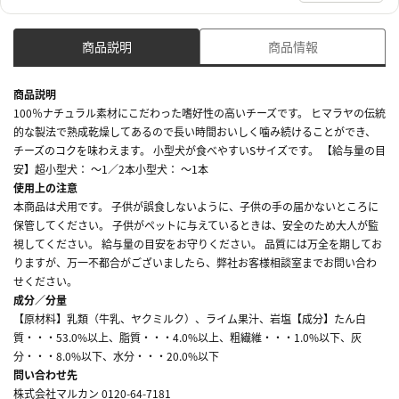
商品説明
商品情報
商品説明
100％ナチュラル素材にこだわった嗜好性の高いチーズです。 ヒマラヤの伝統
的な製法で熟成乾燥してあるので長い時間おいしく噛み続けることができ、
チーズのコクを味わえます。 小型犬が食べやすいSサイズです。 【給与量の目
安】超小型犬： ～1／2本小型犬： ～1本
使用上の注意
本商品は犬用です。 子供が誤食しないように、子供の手の届かないところに
保管してください。 子供がペットに与えているときは、安全のため大人が監
視してください。 給与量の目安をお守りください。 品質には万全を期してお
りますが、万一不都合がございましたら、弊社お客様相談室までお問い合わ
せください。
成分／分量
【原材料】乳類（牛乳、ヤクミルク）、ライム果汁、岩塩【成分】たん白
質・・・53.0%以上、脂質・・・4.0%以上、粗繊維・・・1.0%以下、灰
分・・・8.0%以下、水分・・・20.0%以下
問い合わせ先
株式会社マルカン 0120-64-7181