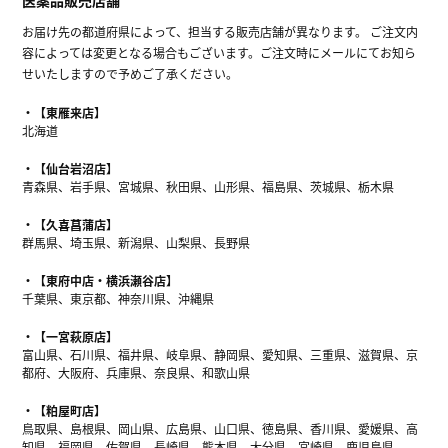
お届け先の都道府県によって、担当する販売店舗が異なります。 ご注文内
容によっては変更となる場合もございます。ご注文時にメールにてお知ら
せいたしますので予めご了承ください。
【東雁来店】
北海道
【仙台岩沼店】
青森県、岩手県、宮城県、秋田県、山形県、福島県、茨城県、栃木県
【久喜菖蒲店】
群馬県、埼玉県、新潟県、山梨県、長野県
【東府中店・横浜瀬谷店】
千葉県、東京都、神奈川県、沖縄県
【一宮萩原店】
富山県、石川県、福井県、岐阜県、静岡県、愛知県、三重県、滋賀県、京
都府、大阪府、兵庫県、奈良県、和歌山県
【粕屋町店】
鳥取県、島根県、岡山県、広島県、山口県、徳島県、香川県、愛媛県、高
知県、福岡県、佐賀県、長崎県、熊本県、大分県、宮崎県、鹿児島県