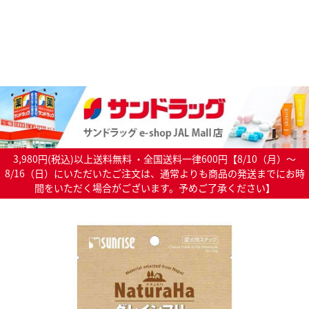
3,980円(税込)以上送料無料 ・全国送料一律600円【8/10（月）～
8/16（日）にいただいたご注文は、通常よりも商品の発送までにお時
間をいただく場合がございます。予めご了承ください】