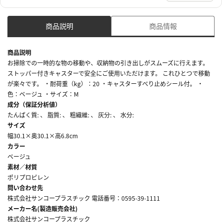
商品説明
商品情報
商品説明
お掃除での一時的な物の移動や、収納物の引き出しがスムーズに行えます。
ストッパー付きキャスターで安全にご使用いただけます。 これひとつで移動
が楽々です。 ・耐荷重（kg）：20 ・キャスターすべり止めシール付。 ・
色：ベージュ ・サイズ：M
成分（保証分析値）
たんぱく質: 、 脂質: 、 粗繊維: 、 灰分: 、 水分:
サイズ
幅30.1×奥30.1×高6.8cm
カラー
ベージュ
素材／材質
ポリプロピレン
問い合わせ先
株式会社サンコープラスチック 電話番号：0595-39-1111
メーカー名(製造販売会社)
株式会社サンコープラスチック