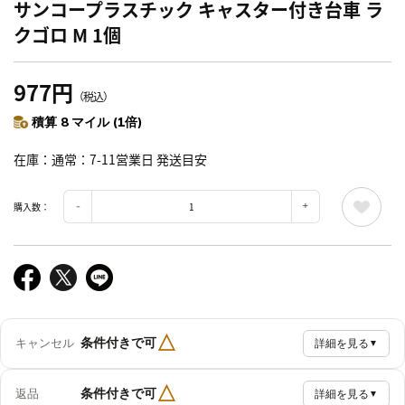
サンコープラスチック キャスター付き台車 ラ
クゴロ M 1個
977円
（税込）
積算 8 マイル (1倍)
在庫
通常：7-11営業日 発送目安
購入数：
△
条件付きで可
キャンセル
詳細を見る
▼
△
条件付きで可
返品
詳細を見る
▼