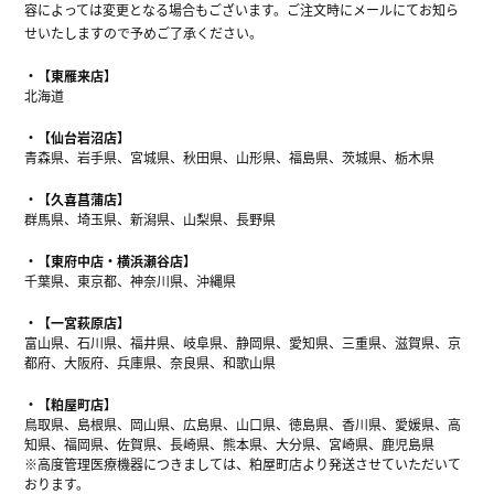
容によっては変更となる場合もございます。ご注文時にメールにてお知ら
せいたしますので予めご了承ください。
【東雁来店】
北海道
【仙台岩沼店】
青森県、岩手県、宮城県、秋田県、山形県、福島県、茨城県、栃木県
【久喜菖蒲店】
群馬県、埼玉県、新潟県、山梨県、長野県
【東府中店・横浜瀬谷店】
千葉県、東京都、神奈川県、沖縄県
【一宮萩原店】
富山県、石川県、福井県、岐阜県、静岡県、愛知県、三重県、滋賀県、京
都府、大阪府、兵庫県、奈良県、和歌山県
【粕屋町店】
鳥取県、島根県、岡山県、広島県、山口県、徳島県、香川県、愛媛県、高
知県、福岡県、佐賀県、長崎県、熊本県、大分県、宮崎県、鹿児島県
※高度管理医療機器につきましては、粕屋町店より発送させていただいて
おります。