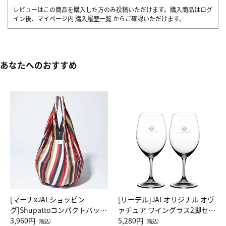
レビューはこの商品を購入した方のみ投稿いただけます。購入商品はログ
イン後、マイページ内
購入履歴一覧
からご確認いただけます。
あなたへのおすすめ
[マーナxJALショッピン
[リーデル]JALオリジナル オヴ
グ]Shupattoコンパクトバッグ
ァチュア ワイングラス2脚セッ
Drop JAL客室乗務員（LC）ス
3,960円
ト（レッドワイン）
5,280円
（税込）
（税込）