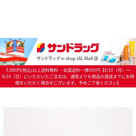
3,980円(税込)以上送料無料 ・全国送料一律600円【8/10（月）～
8/16（日）にいただいたご注文は、通常よりも商品の発送までにお時
間をいただく場合がございます。予めご了承ください】