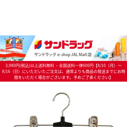
3,980円(税込)以上送料無料 ・全国送料一律600円【8/10（月）～
8/16（日）にいただいたご注文は、通常よりも商品の発送までにお時
間をいただく場合がございます。予めご了承ください】