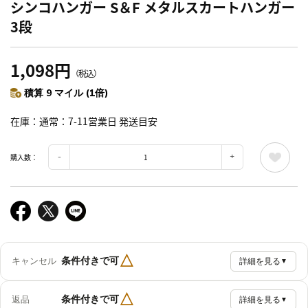
シンコハンガー S＆F メタルスカートハンガー
3段
1,098円
（税込）
積算 9 マイル (1倍)
在庫
通常：7-11営業日 発送目安
購入数：
△
条件付きで可
キャンセル
詳細を見る
▼
△
条件付きで可
返品
詳細を見る
▼