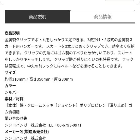
商品説明
商品情報
商品説明
金属製クリップでボトムをしっかり固定できる、3枚掛け・3段式の金属製ス
カート用ハンガーです。 スカートを3本まとめてクリップでき、効率よく収納
できます。 クリップの先端にはゴム製のすべり止めが付いており、スカート
をしっかりキャッチします。 クリップ跡が残りにくいのも特長です。 フック
は回転式で、中央の前フックにはベルトなどを掛けることもできます。
サイズ
約幅310mm・高さ350mm・厚さ30mm
カラー
シルバー
素材／材質
［本体］鉄・クロームメッキ［ジョイント］ポリプロピレン［滑り止め］ゴ
ム質樹脂
問い合わせ先
シンコハンガー株式会社 TEL：06-6793-0971
メーカー名(製造販売会社)
シンコハンガー株式会社