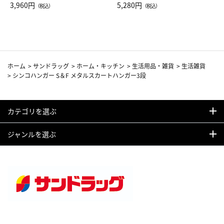
Drop JAL客室乗務員（LC）ス
3,960円
ト（レッドワイン）
5,280円
（税込）
（税込）
カーフ柄
ホーム
>
サンドラッグ
>
ホーム・キッチン
>
生活用品・雑貨
>
生活雑貨
>
シンコハンガー S＆F メタルスカートハンガー3段
カテゴリを選ぶ
ジャンルを選ぶ