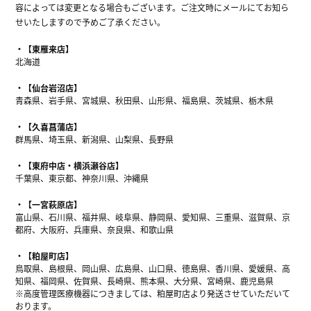
容によっては変更となる場合もございます。ご注文時にメールにてお知ら
せいたしますので予めご了承ください。
【東雁来店】
北海道
【仙台岩沼店】
青森県、岩手県、宮城県、秋田県、山形県、福島県、茨城県、栃木県
【久喜菖蒲店】
群馬県、埼玉県、新潟県、山梨県、長野県
【東府中店・横浜瀬谷店】
千葉県、東京都、神奈川県、沖縄県
【一宮萩原店】
富山県、石川県、福井県、岐阜県、静岡県、愛知県、三重県、滋賀県、京
都府、大阪府、兵庫県、奈良県、和歌山県
【粕屋町店】
鳥取県、島根県、岡山県、広島県、山口県、徳島県、香川県、愛媛県、高
知県、福岡県、佐賀県、長崎県、熊本県、大分県、宮崎県、鹿児島県
※高度管理医療機器につきましては、粕屋町店より発送させていただいて
おります。