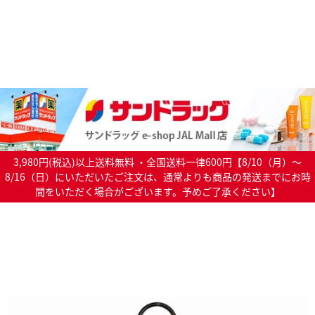
3,980円(税込)以上送料無料 ・全国送料一律600円【8/10（月）～
8/16（日）にいただいたご注文は、通常よりも商品の発送までにお時
間をいただく場合がございます。予めご了承ください】