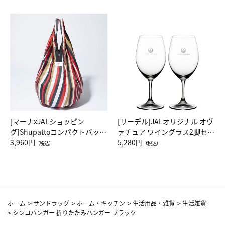
[マーナxJALショッピン
[リーデル]JALオリジナル オヴ
グ]Shupattoコンパクトバッグ
ァチュア ワイングラス2脚セッ
Drop JAL客室乗務員（LC）ス
3,960円
ト（レッドワイン）
5,280円
（税込）
（税込）
カーフ柄
ホーム
>
サンドラッグ
>
ホーム・キッチン
>
生活用品・雑貨
>
生活雑貨
>
シンコハンガー 折りたたみハンガー ブラック