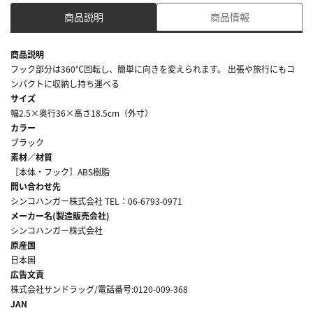
商品説明
商品情報
商品説明
フック部分は360℃回転し、簡単に向きを変えられます。 出張や旅行にもコ
ンパクトに収納し持ち運べる
サイズ
幅2.5×奥行36×高さ18.5cm（外寸）
カラー
ブラック
素材／材質
［本体・フック］ABS樹脂
問い合わせ先
シンコハンガー株式会社 TEL：06-6793-0971
メーカー名(製造販売会社)
シンコハンガー株式会社
原産国
日本国
広告文責
株式会社サンドラッグ/電話番号:0120-009-368
JAN