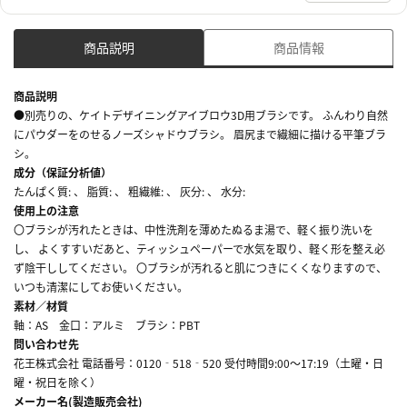
商品説明
商品情報
商品説明
●別売りの、ケイトデザイニングアイブロウ3D用ブラシです。 ふんわり自然
にパウダーをのせるノーズシャドウブラシ。 眉尻まで繊細に描ける平筆ブラ
シ。
成分（保証分析値）
たんぱく質: 、 脂質: 、 粗繊維: 、 灰分: 、 水分:
使用上の注意
〇ブラシが汚れたときは、中性洗剤を薄めたぬるま湯で、軽く振り洗いを
し、 よくすすいだあと、ティッシュペーパーで水気を取り、軽く形を整え必
ず陰干ししてください。 〇ブラシが汚れると肌につきにくくなりますので、
いつも清潔にしてお使いください。
素材／材質
軸：AS 金口：アルミ ブラシ：PBT
問い合わせ先
花王株式会社 電話番号：0120‐518‐520 受付時間9:00～17:19（土曜・日
曜・祝日を除く）
メーカー名(製造販売会社)