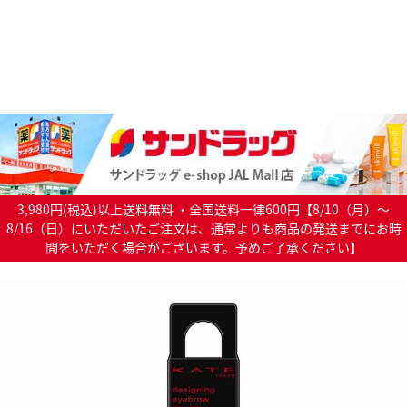
3,980円(税込)以上送料無料 ・全国送料一律600円【8/10（月）～
8/16（日）にいただいたご注文は、通常よりも商品の発送までにお時
間をいただく場合がございます。予めご了承ください】