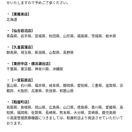
せいたしますので予めご了承ください。
【東雁来店】
北海道
【仙台岩沼店】
青森県、岩手県、宮城県、秋田県、山形県、福島県、茨城県、栃木県
【久喜菖蒲店】
群馬県、埼玉県、新潟県、山梨県、長野県
【東府中店・横浜瀬谷店】
千葉県、東京都、神奈川県、沖縄県
【一宮萩原店】
富山県、石川県、福井県、岐阜県、静岡県、愛知県、三重県、滋賀県、京
都府、大阪府、兵庫県、奈良県、和歌山県
【粕屋町店】
鳥取県、島根県、岡山県、広島県、山口県、徳島県、香川県、愛媛県、高
知県、福岡県、佐賀県、長崎県、熊本県、大分県、宮崎県、鹿児島県
※高度管理医療機器につきましては、粕屋町店より発送させていただいて
おります。