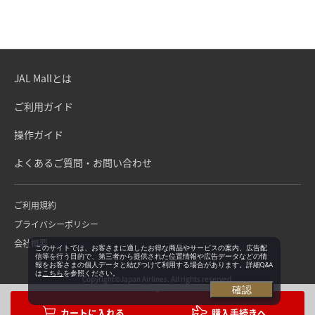
JAL Mallとは
ご利用ガイド
操作ガイド
よくあるご質問・お問い合わせ
ご利用規約
プライバシーポリシー
会社概要
このサイトでは、お客さまに適したお得な商品やサービスの案内、広告配
信等を行う目的で、第三者から提供された位置情報や広告データなどの情
報をお客さまの個人データと結びつけて利用する場合があります。詳細Q&A
は
こちら
を参照ください。
Copyright©Japan Airlines. All rights reserved.
確認
購入手続きへ