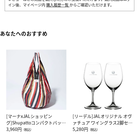
イン後、マイページ内
購入履歴一覧
からご確認いただけます。
あなたへのおすすめ
[マーナxJALショッピン
[リーデル]JALオリジナル オヴ
グ]Shupattoコンパクトバッグ
ァチュア ワイングラス2脚セッ
Drop JAL客室乗務員（LC）ス
3,960円
ト（レッドワイン）
5,280円
（税込）
（税込）
カーフ柄