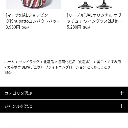
[マーナxJALショッピン
[リーデル]JALオリジナル オヴ
グ]Shupattoコンパクトバッグ
ァチュア ワイングラス2脚セッ
Drop JAL客室乗務員（LC）ス
3,960円
ト（レッドワイン）
5,280円
（税込）
（税込）
カーフ柄
ホーム
>
サンドラッグ
>
化粧品
>
基礎化粧品（化粧水）
>
美白・くすみ用
>
カネボウ DEW(デュウ） ブライトニングローション とてもしっとり
150mL
カテゴリを選ぶ
ジャンルを選ぶ