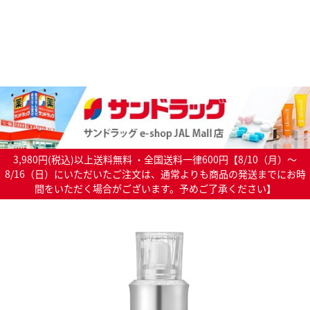
3,980円(税込)以上送料無料 ・全国送料一律600円【8/10（月）～
8/16（日）にいただいたご注文は、通常よりも商品の発送までにお時
間をいただく場合がございます。予めご了承ください】