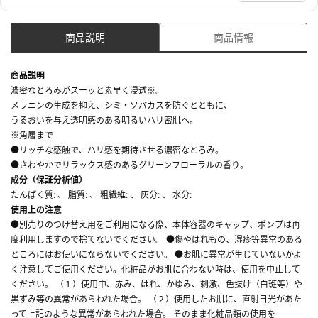
商品説明
商品情報
商品説明
濃密なとろみがスーッと素早く浸透※。
メラニンの生成を抑え、シミ・ソバカスを防ぐとともに、
うるおいを与え透明感のある明るいハリ密肌へ。
※角層まで
●リッチな感触で、ハリ感を期待させる濃密なとろみ。
●さわやかでリラックス感のあるグリーンフローラルの香り。
成分（保証分析値）
たんぱく質: 、 脂質: 、 粗繊維: 、 灰分: 、 水分:
使用上の注意
●別売りのつけ替え用をご利用になる際、本体容器のキャップ、ポンプは再
度利用しますので捨てないでください。 ●傷やはれもの、湿疹等異常のある
ところにはお使いにならないでください。 ●お肌に異常が生じていないかよ
く注意してご使用ください。化粧品がお肌に合わない時は、使用を中止して
ください。 （１）使用中、赤み、はれ、かゆみ、刺激、色抜け（白斑等）や
黒ずみ等の異常があらわれた場合。 （２）使用したお肌に、直射日光があた
って上記のような異常があらわれた場合。 そのまま化粧品類の使用を