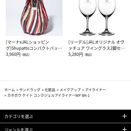
[マーナxJALショッピン
[リーデル]JALオリジナル オヴ
グ]Shupattoコンパクトバッグ
ァチュア ワイングラス2脚セッ
Drop JAL客室乗務員（LC）ス
3,960円
ト（レッドワイン）
5,280円
（税込）
（税込）
カーフ柄
ホーム
>
サンドラッグ
>
化粧品
>
メイクアップ
>
アイライナー
>
カネボウ ケイト コンクジェルアイライナーWP BK-1
カテゴリを選ぶ
ジャンルを選ぶ