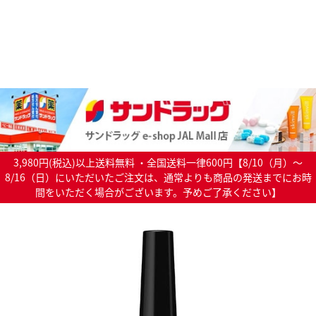
3,980円(税込)以上送料無料 ・全国送料一律600円【8/10（月）～
8/16（日）にいただいたご注文は、通常よりも商品の発送までにお時
間をいただく場合がございます。予めご了承ください】