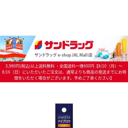
3,980円(税込)以上送料無料 ・全国送料一律600円【8/10（月）～
8/16（日）にいただいたご注文は、通常よりも商品の発送までにお時
間をいただく場合がございます。予めご了承ください】