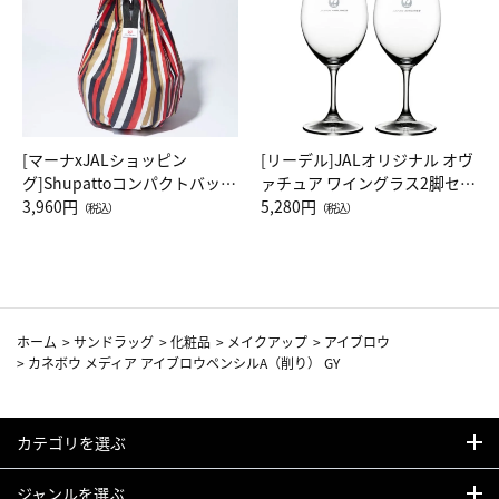
[マーナxJALショッピン
[リーデル]JALオリジナル オヴ
グ]Shupattoコンパクトバッグ
ァチュア ワイングラス2脚セッ
Drop JAL客室乗務員（LC）ス
3,960円
ト（レッドワイン）
5,280円
（税込）
（税込）
カーフ柄
ホーム
>
サンドラッグ
>
化粧品
>
メイクアップ
>
アイブロウ
>
カネボウ メディア アイブロウペンシルA（削り） GY
カテゴリを選ぶ
ジャンルを選ぶ