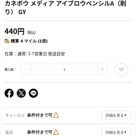
カネボウ メディア アイブロウペンシルA（削
り） GY
440円
（税込）
積算 4 マイル (1倍)
在庫
通常: 3-7営業日 発送目安
購入数：
△
条件付きで可
キャンセル
詳細を見る
▼
△
条件付きで可
返品
詳細を見る
▼