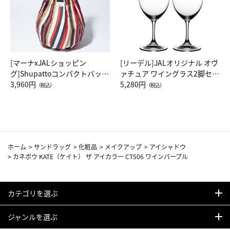
[マーナxJALショッピン
[リーデル]JALオリジナル オヴ
グ]Shupattoコンパクトバッグ
ァチュア ワイングラス2脚セッ
Drop JAL客室乗務員（LC）ス
3,960円
ト（レッドワイン）
5,280円
（税込）
（税込）
カーフ柄
ホーム
>
サンドラッグ
>
化粧品
>
メイクアップ
>
アイシャドウ
>
カネボウ KATE（ケイト） ザ アイカラー CT506 ワインパープル
カテゴリを選ぶ
ジャンルを選ぶ