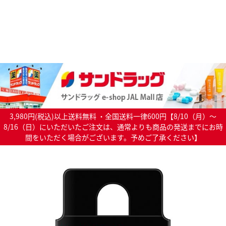
3,980円(税込)以上送料無料 ・全国送料一律600円【8/10（月）～
8/16（日）にいただいたご注文は、通常よりも商品の発送までにお時
間をいただく場合がございます。予めご了承ください】