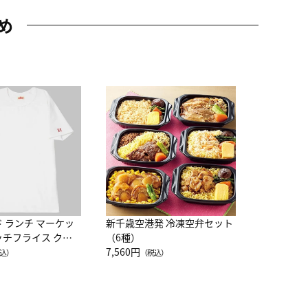
め
JAL特製
レー 200
10,800円
（
ド ランチ マーケッ
新千歳空港発 冷凍空弁セット
ッチフライス クル
（6種）
注半袖Ｔシャツ
7,560円
込）
（税込）