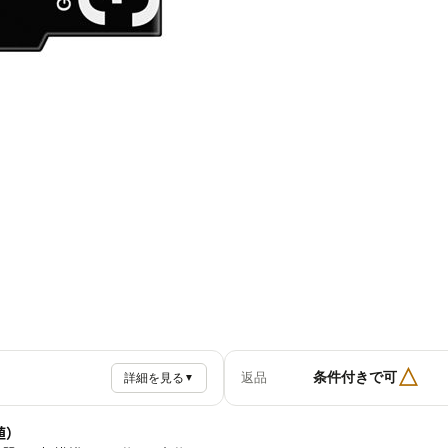
△
条件付きで可
返品
詳細を見る
▼
値）