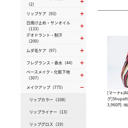
（2）
リップケア（93）
日焼け止め・サンオイル
（133）
デオドラント・制汗
（200）
ムダ毛ケア（97）
フレグランス・香水（44）
ベースメイク・化粧下地
（307）
メイクアップ（775）
[マーナxJ
グ]Shup
リップカラー（108）
グ Drop 
3,960円
（税
（LC）ス
リップライナー（13）
リップグロス（19）