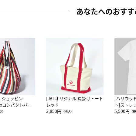
あなたへのおすす
ALショッピン
[JALオリジナル]肩掛けトート
[ハリウッ
attoコンパクトバッ
レッド
ト]ストレ
JAL客室乗務員
3,850円
ーネック別
5,500円
込）
（税込）
（税
カーフ柄