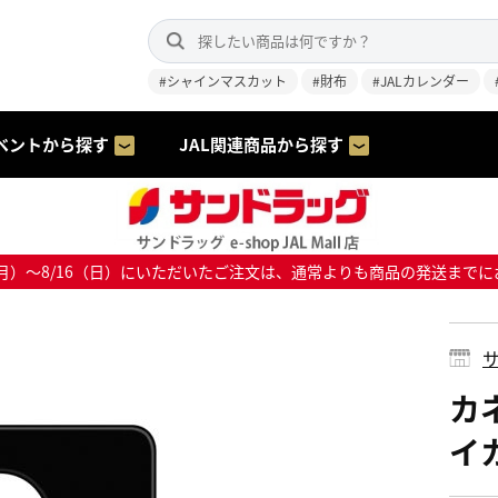
#シャインマスカット
#財布
#JALカレンダー
ベントから探す
JAL関連商品から探す
8/10（月）～8/16（日）にいただいたご注文は、通常よりも商品の発送
サ
カネ
イ