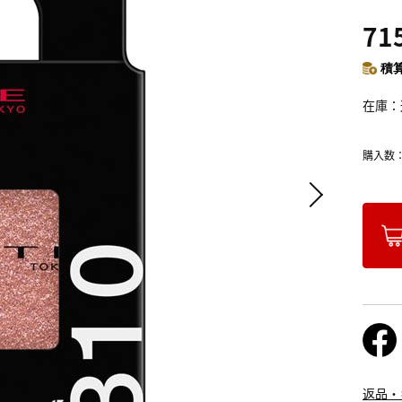
71
積算
在庫
購入数
返品・