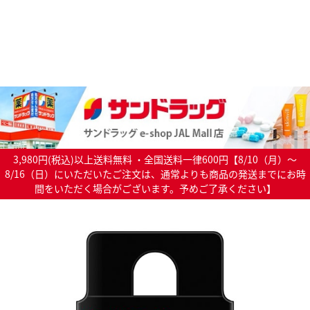
3,980円(税込)以上送料無料 ・全国送料一律600円【8/10（月）～
8/16（日）にいただいたご注文は、通常よりも商品の発送までにお時
間をいただく場合がございます。予めご了承ください】