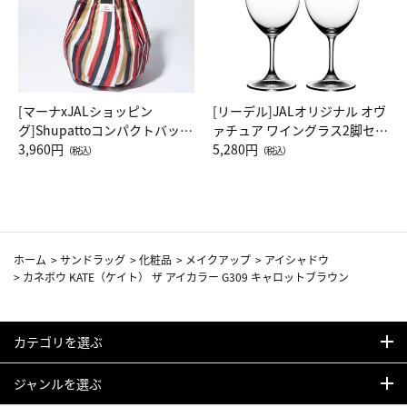
[マーナxJALショッピン
[リーデル]JALオリジナル オヴ
グ]Shupattoコンパクトバッグ
ァチュア ワイングラス2脚セッ
Drop JAL客室乗務員（LC）ス
3,960円
ト（レッドワイン）
5,280円
（税込）
（税込）
カーフ柄
ホーム
>
サンドラッグ
>
化粧品
>
メイクアップ
>
アイシャドウ
>
カネボウ KATE（ケイト） ザ アイカラー G309 キャロットブラウン
カテゴリを選ぶ
ジャンルを選ぶ