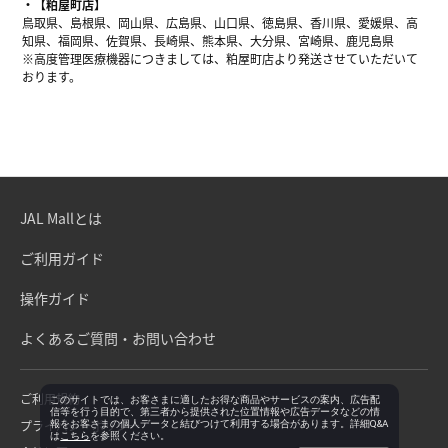
【粕屋町店】
鳥取県、島根県、岡山県、広島県、山口県、徳島県、香川県、愛媛県、高
知県、福岡県、佐賀県、長崎県、熊本県、大分県、宮崎県、鹿児島県
※高度管理医療機器につきましては、粕屋町店より発送させていただいて
おります。
JAL Mallとは
ご利用ガイド
操作ガイド
よくあるご質問・お問い合わせ
ご利用規約
このサイトでは、お客さまに適したお得な商品やサービスの案内、広告配
信等を行う目的で、第三者から提供された位置情報や広告データなどの情
プライバシーポリシー
報をお客さまの個人データと結びつけて利用する場合があります。詳細Q&A
は
こちら
を参照ください。