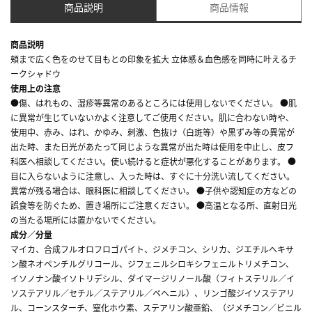
商品説明
商品情報
商品説明
頬まで広く色をのせて目もとの印象を拡大 立体感＆血色感を同時に叶えるチ
ークシャドウ
使用上の注意
●傷、はれもの、湿疹等異常のあるところには使用しないでください。 ●肌
に異常が生じていないかよく注意してご使用ください。肌に合わない時や、
使用中、赤み、はれ、かゆみ、刺激、色抜け（白斑等）や黒ずみ等の異常が
出た時、また日光があたって同じような異常が出た時は使用を中止し、皮フ
科医へ相談してください。使い続けると症状が悪化することがあります。 ●
目に入らないように注意し、入った時は、すぐに十分洗い流してください。
異常が残る場合は、眼科医に相談してください。 ●子供や認知症の方などの
誤食等を防ぐため、置き場所にご注意ください。 ●高温となる所、直射日光
の当たる場所には置かないでください。
成分／分量
マイカ、合成フルオロフロゴパイト、ジメチコン、シリカ、ジエチルヘキサ
ン酸ネオペンチルグリコール、ジフェニルシロキシフェニルトリメチコン、
イソノナン酸イソトリデシル、ダイマージリノール酸（フィトステリル／イ
ソステアリル／セチル／ステアリル／ベヘニル）、リンゴ酸ジイソステアリ
ル、コーンスターチ、窒化ホウ素、ステアリン酸亜鉛、（ジメチコン／ビニル