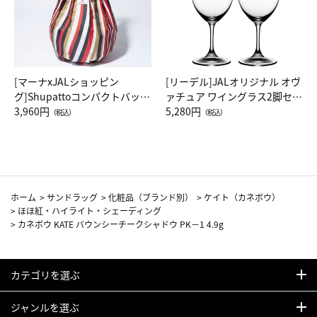
[マーナxJALショッピン
[リーデル]JALオリジナル オヴ
グ]Shupattoコンパクトバッグ
ァチュア ワイングラス2脚セッ
Drop JAL客室乗務員（LC）ス
3,960円
ト（レッドワイン）
5,280円
（税込）
（税込）
カーフ柄
ホーム
>
サンドラッグ
>
化粧品（ブランド別）
>
ケイト（カネボウ）
>
ほほ紅・ハイライト・シェーディング
>
カネボウ KATE バウンシーチークシャドウ PK－1 4.9g
カテゴリを選ぶ
ジャンルを選ぶ