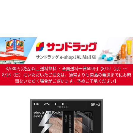
3,980円(税込)以上送料無料 ・全国送料一律600円【8/10（月）～
8/16（日）にいただいたご注文は、通常よりも商品の発送までにお時
間をいただく場合がございます。予めご了承ください】