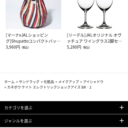
[マーナxJALショッピン
[リーデル]JALオリジナル オヴ
グ]Shupattoコンパクトバッグ
ァチュア ワイングラス2脚セッ
Drop JAL客室乗務員（LC）ス
3,960円
ト（レッドワイン）
5,280円
（税込）
（税込）
カーフ柄
ホーム
>
サンドラッグ
>
化粧品
>
メイクアップ
>
アイシャドウ
>
カネボウ ケイト エレクトリックショックアイズ BR‐2
カテゴリを選ぶ
ジャンルを選ぶ