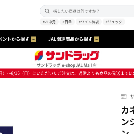
#お中元
#日傘
#ワイン福袋
#リュック
ベントから探す
JAL関連商品から探す
8/10（月）～8/16（日）にいただいたご注文は、通常よりも商品の発送
サ
カ
ン
ン