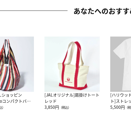
あなたへのおすす
ALショッピン
[JALオリジナル]肩掛けトート
[ハリウッ
attoコンパクトバッ
レッド
ト]ストレ
JAL客室乗務員
3,850円
ーネック別
5,500円
込）
（税込）
（税
カーフ柄