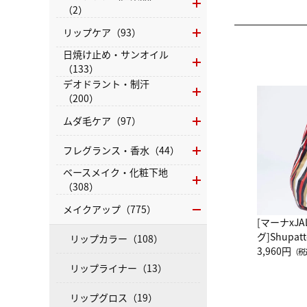
（2）
リップケア（93）
日焼け止め・サンオイル
（133）
デオドラント・制汗
（200）
ムダ毛ケア（97）
フレグランス・香水（44）
ベースメイク・化粧下地
（308）
メイクアップ（775）
[マーナxJ
グ]Shup
リップカラー（108）
グ Drop 
3,960円
（税
（LC）ス
リップライナー（13）
リップグロス（19）