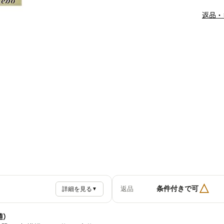
返品・
△
条件付きで可
返品
詳細を見る
▼
値）