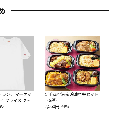
め
JAL特製
レー 200
10,800円
（
ド ランチ マーケッ
新千歳空港発 冷凍空弁セット
ッチフライス クル
（6種）
注半袖Ｔシャツ
7,560円
込）
（税込）