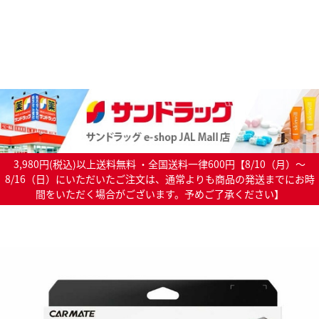
3,980円(税込)以上送料無料 ・全国送料一律600円【8/10（月）～
8/16（日）にいただいたご注文は、通常よりも商品の発送までにお時
間をいただく場合がございます。予めご了承ください】