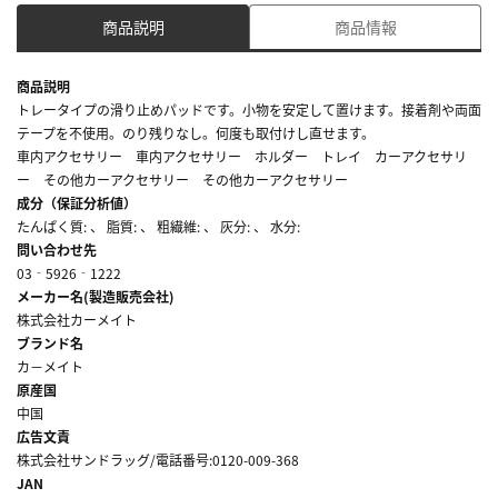
商品説明
商品情報
商品説明
トレータイプの滑り止めパッドです。小物を安定して置けます。接着剤や両面
テープを不使用。のり残りなし。何度も取付けし直せます。
車内アクセサリー 車内アクセサリー ホルダー トレイ カーアクセサリ
ー その他カーアクセサリー その他カーアクセサリー
成分（保証分析値）
たんぱく質: 、 脂質: 、 粗繊維: 、 灰分: 、 水分:
問い合わせ先
03‐5926‐1222
メーカー名(製造販売会社)
株式会社カーメイト
ブランド名
カ－メイト
原産国
中国
広告文責
株式会社サンドラッグ/電話番号:0120-009-368
JAN