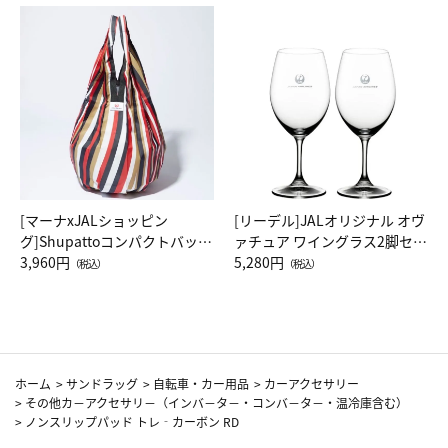
[マーナxJALショッピン
[リーデル]JALオリジナル オヴ
グ]Shupattoコンパクトバッグ
ァチュア ワイングラス2脚セッ
Drop JAL客室乗務員（LC）ス
3,960円
ト（レッドワイン）
5,280円
（税込）
（税込）
カーフ柄
ホーム
>
サンドラッグ
>
自転車・カー用品
>
カーアクセサリー
>
その他カ－アクセサリ－（インバ－タ－・コンバ－タ－・温冷庫含む）
>
ノンスリップパッド トレ‐カーボン RD