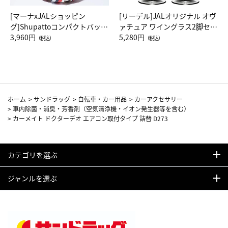
[マーナxJALショッピン
[リーデル]JALオリジナル オヴ
グ]Shupattoコンパクトバッグ
ァチュア ワイングラス2脚セッ
Drop JAL客室乗務員（LC）ス
3,960円
ト（レッドワイン）
5,280円
（税込）
（税込）
カーフ柄
ホーム
>
サンドラッグ
>
自転車・カー用品
>
カーアクセサリー
>
車内除菌・消臭・芳香剤（空気清浄機・イオン発生器等を含む）
>
カーメイト ドクターデオ エアコン取付タイプ 詰替 D273
カテゴリを選ぶ
ジャンルを選ぶ