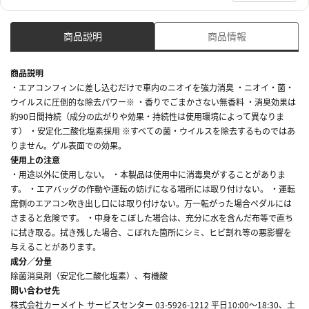
商品説明
商品情報
商品説明
・エアコンフィンに差し込むだけで車内のニオイを強力消臭 ・ニオイ・菌・
ウイルスに圧倒的な除去パワー※ ・香りでごまかさない無香料 ・消臭効果は
約90日間持続（成分の広がりや効果・持続性は使用環境によって異なりま
す） ・安定化二酸化塩素採用 ※すべての菌・ウイルスを除去するものではあ
りません。ゲル表面での効果。
使用上の注意
・用途以外に使用しない。 ・本製品は使用中に消毒臭がすることがありま
す。 ・エアバッグの作動や運転の妨げになる場所には取り付けない。 ・運転
席側のエアコン吹き出し口には取り付けない。万一転がった場合ペダルには
さまると危険です。 ・中身をこぼした場合は、充分に水を含んだ布等で直ち
に拭き取る。拭き残した場合、こぼれた箇所にシミ、ヒビ割れ等の悪影響を
与えることがあります。
成分／分量
除菌消臭剤（安定化二酸化塩素）、有機酸
問い合わせ先
株式会社カーメイト サービスセンター 03-5926-1212 平日10:00～18:30、土