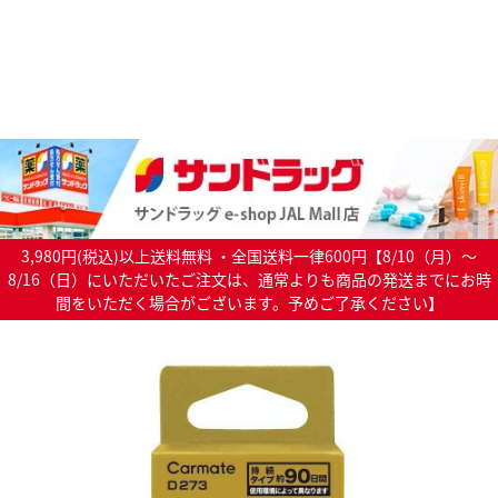
3,980円(税込)以上送料無料 ・全国送料一律600円【8/10（月）～
8/16（日）にいただいたご注文は、通常よりも商品の発送までにお時
間をいただく場合がございます。予めご了承ください】