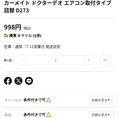
カーメイト ドクターデオ エアコン取付タイプ
詰替 D273
998円
（税込）
積算 9 マイル (1倍)
在庫
通常：7-11営業日 発送目安
購入数：
△
条件付きで可
キャンセル
詳細を見る
▼
△
条件付きで可
返品
詳細を見る
▼