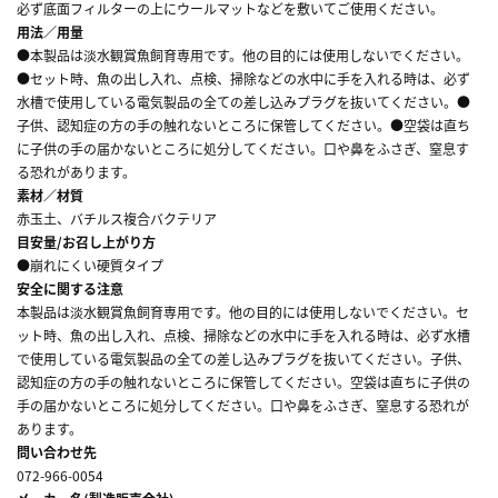
必ず底面フィルターの上にウールマットなどを敷いてご使用ください。
用法／用量
●本製品は淡水観賞魚飼育専用です。他の目的には使用しないでください。
●セット時、魚の出し入れ、点検、掃除などの水中に手を入れる時は、必ず
水槽で使用している電気製品の全ての差し込みプラグを抜いてください。●
子供、認知症の方の手の触れないところに保管してください。●空袋は直ち
に子供の手の届かないところに処分してください。口や鼻をふさぎ、窒息す
る恐れがあります。
素材／材質
赤玉土、バチルス複合バクテリア
目安量/お召し上がり方
●崩れにくい硬質タイプ
安全に関する注意
本製品は淡水観賞魚飼育専用です。他の目的には使用しないでください。セ
ット時、魚の出し入れ、点検、掃除などの水中に手を入れる時は、必ず水槽
で使用している電気製品の全ての差し込みプラグを抜いてください。子供、
認知症の方の手の触れないところに保管してください。空袋は直ちに子供の
手の届かないところに処分してください。口や鼻をふさぎ、窒息する恐れが
あります。
問い合わせ先
072-966-0054