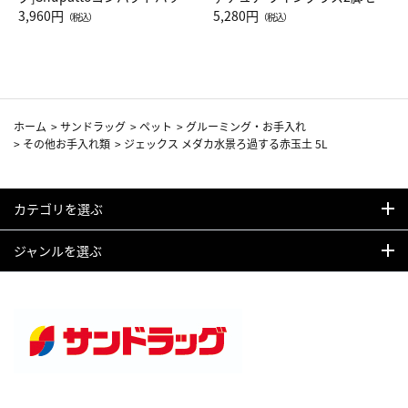
Drop JAL客室乗務員（LC）ス
3,960円
ト（レッドワイン）
5,280円
（税込）
（税込）
カーフ柄
ホーム
>
サンドラッグ
>
ペット
>
グルーミング・お手入れ
>
その他お手入れ類
>
ジェックス メダカ水景ろ過する赤玉土 5L
カテゴリを選ぶ
ジャンルを選ぶ