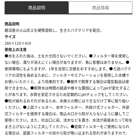
商品説明
商品情報
商品説明
鹿沼産の火山灰土を硬質造粒し、生きたバクテリアを配合。
サイズ
280×110×410
使用上の注意
●水を入れた後は、土をかき回さないでください。●フィルター等を使用し
ない場合、濁りが消えにくい場合がありますが、魚に影響はありません。●
使用環境にもよりますが、1年を目安に交換をおすすめします。●ろ過バクテ
リアの活性を高めるために、フィルターやエアレーションを使用した水槽で
お使いいただくと、より効果的です。●屋外で飼育する場合は電気製品は使
用できません。●飼育水は時間の経過や様々な要因によってpHが変化するこ
とがあります。水質を安定させるため定期的にpHチェックをしてください。
●粒が崩れるおそれがあるため、水換えの際にはできるだけ丁寧に取り扱い
ください。●上部フィルター、水中フィルター、外掛け式フィルター、外部
式フィルターを使用する場合は、吸込み口から粒が入らないように離してご
使用ください。また、吐出口に岩、流木などを置き、水流が直接あたって粒を
まき上げないように工夫してください。●底面フィルターをご使用になられ
る場合は、底面フィルターの目から粒が吸い込まれる恐れがありますので、