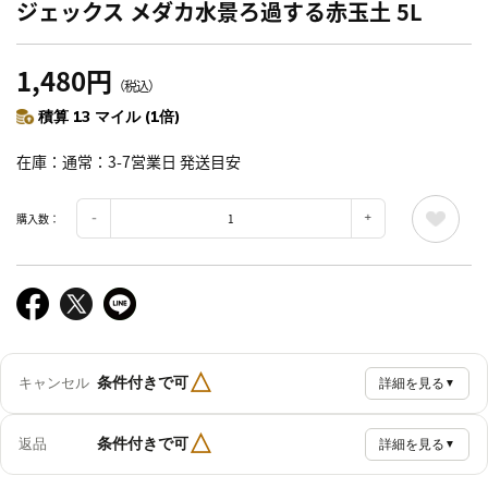
ジェックス メダカ水景ろ過する赤玉土 5L
1,480円
（税込）
積算 13 マイル (1倍)
在庫
通常：3-7営業日 発送目安
購入数：
△
条件付きで可
キャンセル
詳細を見る
▼
△
条件付きで可
返品
詳細を見る
▼