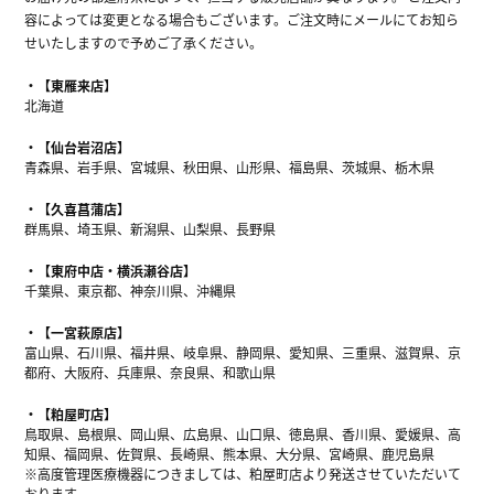
容によっては変更となる場合もございます。ご注文時にメールにてお知ら
せいたしますので予めご了承ください。
【東雁来店】
北海道
【仙台岩沼店】
青森県、岩手県、宮城県、秋田県、山形県、福島県、茨城県、栃木県
【久喜菖蒲店】
群馬県、埼玉県、新潟県、山梨県、長野県
【東府中店・横浜瀬谷店】
千葉県、東京都、神奈川県、沖縄県
【一宮萩原店】
富山県、石川県、福井県、岐阜県、静岡県、愛知県、三重県、滋賀県、京
都府、大阪府、兵庫県、奈良県、和歌山県
【粕屋町店】
鳥取県、島根県、岡山県、広島県、山口県、徳島県、香川県、愛媛県、高
知県、福岡県、佐賀県、長崎県、熊本県、大分県、宮崎県、鹿児島県
※高度管理医療機器につきましては、粕屋町店より発送させていただいて
おります。