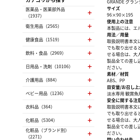
GRANDE グラ
サイズ
医薬品・医薬部外品
96×90×195
（1937）
使用上の注意
衛生用品（2565）
本製品には、エ
用法／用量
健康食品（1519）
取扱説明書本文
でも取り出せる
飲料・食品（2969）
せる場合は、大
製品全ての差し
日用品・洗剤（10106）
ださい。
素材／材質
介護用品（884）
ABS、PP
目安量/お召し上
ベビー用品（1236）
淡水専用 観賞
安全に関する注
衣料品（364）
取扱説明書本文
でも取り出せる
せる場合は、大
化粧品（5304）
製品全ての差し
化粧品（ブランド別）
ださい。
（2271）
問い合わせ先