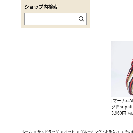
ショップ内検索
[マーナxJ
グ]Shup
グ Drop 
3,960円
（税
（LC）ス
ホーム
>
サンドラッグ
>
ペット
>
グルーミング・お手入れ
>
その