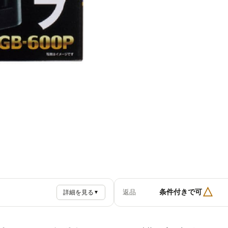
△
条件付きで可
返品
詳細を見る
▼