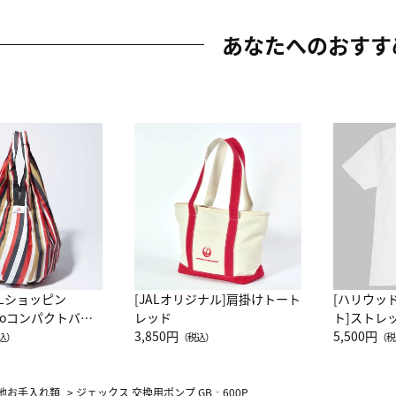
あなたへのおすす
ALショッピン
[JALオリジナル]肩掛けトート
[ハリウッ
attoコンパクトバッ
レッド
ト]ストレ
JAL客室乗務員
3,850円
ーネック別
5,500円
込）
（税込）
（税
カーフ柄
他お手入れ類
>
ジェックス 交換用ポンプ GB‐600P