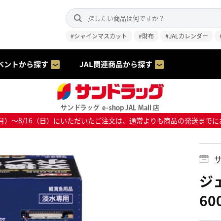
#シャインマスカット
#財布
#JALカレンダー
ベントから探す
JAL関連商品から探す
8/10（月）～8/16（日）にいただいたご注文は、通常よりも商品の発送
サ
ジ
60