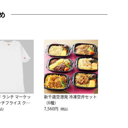
め
JAL特製
レー 200
10,800円
（
ド ランチ マーケッ
新千歳空港発 冷凍空弁セット
ッチフライス クル
（6種）
注半袖Ｔシャツ
7,560円
込）
（税込）