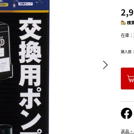
2,
積算
在庫
購入数
返品・