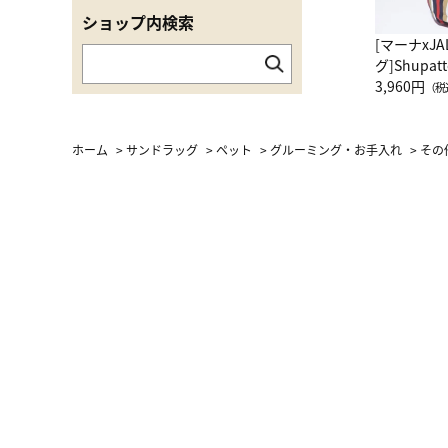
ショップ内検索
[マーナxJ
グ]Shup
グ Drop 
3,960円
（税
（LC）ス
ホーム
>
サンドラッグ
>
ペット
>
グルーミング・お手入れ
>
その