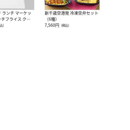
ド ランチ マーケッ
新千歳空港発 冷凍空弁セット
ッチフライス クル
（6種）
注半袖Ｔシャツ
7,560円
込）
（税込）