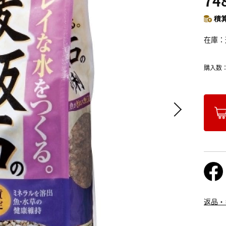
74
積算
在庫
購入数
返品・