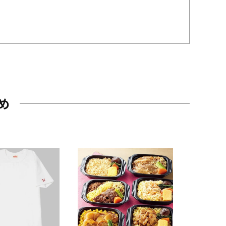
め
JAL特製
レー 200
10,800円
（