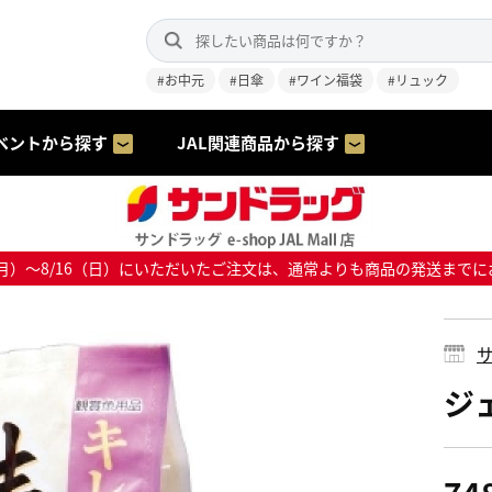
#お中元
#日傘
#ワイン福袋
#リュック
ベントから探す
JAL関連商品から探す
8/10（月）～8/16（日）にいただいたご注文は、通常よりも商品の発送
サ
ジェ