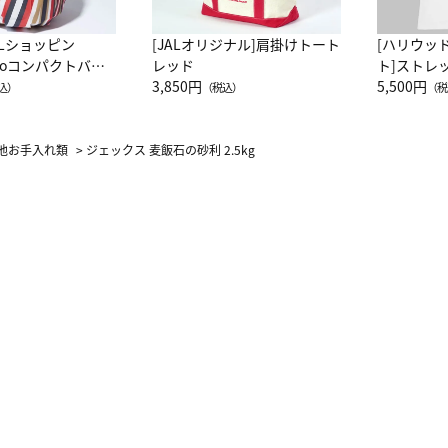
ALショッピン
[JALオリジナル]肩掛けトート
[ハリウッ
attoコンパクトバッ
レッド
ト]ストレ
JAL客室乗務員
3,850円
ーネック別
5,500円
込）
（税込）
（税
カーフ柄
他お手入れ類
>
ジェックス 麦飯石の砂利 2.5kg