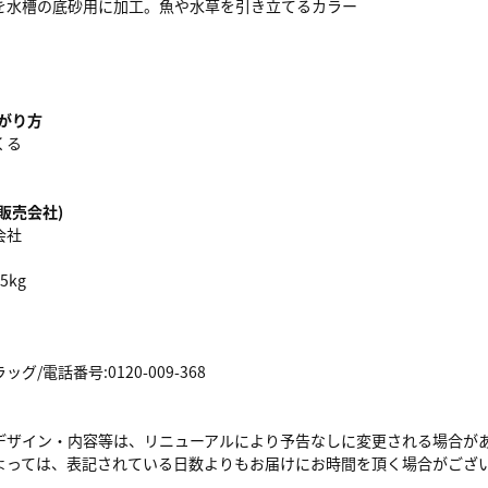
を水槽の底砂用に加工。魚や水草を引き立てるカラー
がり方
くる
販売会社)
会社
5kg
/電話番号:0120-009-368
デザイン・内容等は、リニューアルにより予告なしに変更される場合が
よっては、表記されている日数よりもお届けにお時間を頂く場合がござ