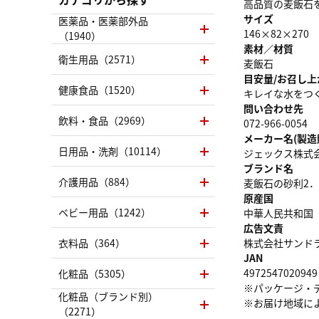
高品質の麦飯石
サイズ
医薬品・医薬部外品
146×82×270
（1940）
素材／材質
衛生用品（2571）
麦飯石
目安量/お召し上
健康食品（1520）
キレイな水をつ
問い合わせ先
飲料・食品（2969）
072-966-0054
メーカー名(製造
日用品・洗剤（10114）
ジェックス株式
ブランド名
介護用品（884）
麦飯石の砂利2．
原産国
ベビー用品（1242）
中華人民共和国
広告文責
衣料品（364）
株式会社サンドラッグ
JAN
4972547020949
化粧品（5305）
※パッケージ・
化粧品（ブランド別）
※お届け地域に
（2271）