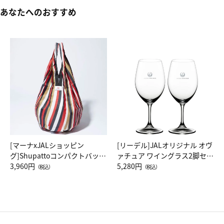
あなたへのおすすめ
[マーナxJALショッピン
[リーデル]JALオリジナル オヴ
グ]Shupattoコンパクトバッグ
ァチュア ワイングラス2脚セッ
Drop JAL客室乗務員（LC）ス
3,960円
ト（レッドワイン）
5,280円
（税込）
（税込）
カーフ柄