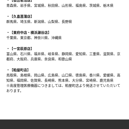
【仙台岩沼店】
青森県、岩手県、宮城県、秋田県、山形県、福島県、茨城県、栃木県
【久喜菖蒲店】
群馬県、埼玉県、新潟県、山梨県、長野県
【東府中店・横浜瀬谷店】
千葉県、東京都、神奈川県、沖縄県
【一宮萩原店】
富山県、石川県、福井県、岐阜県、静岡県、愛知県、三重県、滋賀県、京
都府、大阪府、兵庫県、奈良県、和歌山県
【粕屋町店】
鳥取県、島根県、岡山県、広島県、山口県、徳島県、香川県、愛媛県、高
知県、福岡県、佐賀県、長崎県、熊本県、大分県、宮崎県、鹿児島県
※高度管理医療機器につきましては、粕屋町店より発送させていただいて
おります。