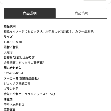
商品説明
商品情報
商品説明
和風なイメージにもピッタリ。水中おしゃれ計画！。カラー:五彩色
サイズ
150×80×300
素材／材質
天然砂
目安量/お召し上がり方
金魚飼育にピッタリの天然砂利
問い合わせ先
072-966-0054
メーカー名(製造販売会社)
ジェックス株式会社
ブランド名
金魚の砂利ナチュラルミックス2．5kg
原産国
中華人民共和国
広告文責