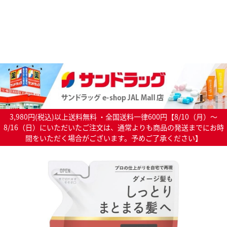
3,980円(税込)以上送料無料 ・全国送料一律600円【8/10（月）～
8/16（日）にいただいたご注文は、通常よりも商品の発送までにお時
間をいただく場合がございます。予めご了承ください】