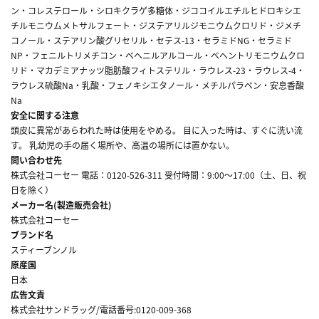
ン・コレステロール・シロキクラゲ多糖体・ジココイルエチルヒドロキシエ
チルモニウムメトサルフェート・ジステアリルジモニウムクロリド・ジメチ
コノール・ステアリン酸グリセリル・セテス-13・セラミドNG・セラミド
NP・フェニルトリメチコン・ベヘニルアルコール・ベヘントリモニウムクロ
リド・マカデミアナッツ脂肪酸フィトステリル・ラウレス-23・ラウレス-4・
ラウレス硫酸Na・乳酸・フェノキシエタノール・メチルパラベン・安息香酸
Na
安全に関する注意
頭皮に異常があらわれた時は使用をやめる。 目に入った時は、すぐに洗い流
す。 乳幼児の手の届く場所や、高温の場所には置かない。
問い合わせ先
株式会社コーセー 電話：0120-526-311 受付時間：9:00～17:00（土、日、祝
日を除く）
メーカー名(製造販売会社)
株式会社コーセー
ブランド名
スティーブンノル
原産国
日本
広告文責
株式会社サンドラッグ/電話番号:0120-009-368