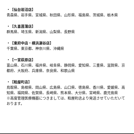
【仙台岩沼店】
青森県、岩手県、宮城県、秋田県、山形県、福島県、茨城県、栃木県
【久喜菖蒲店】
群馬県、埼玉県、新潟県、山梨県、長野県
【東府中店・横浜瀬谷店】
千葉県、東京都、神奈川県、沖縄県
【一宮萩原店】
富山県、石川県、福井県、岐阜県、静岡県、愛知県、三重県、滋賀県、京
都府、大阪府、兵庫県、奈良県、和歌山県
【粕屋町店】
鳥取県、島根県、岡山県、広島県、山口県、徳島県、香川県、愛媛県、高
知県、福岡県、佐賀県、長崎県、熊本県、大分県、宮崎県、鹿児島県
※高度管理医療機器につきましては、粕屋町店より発送させていただいて
おります。