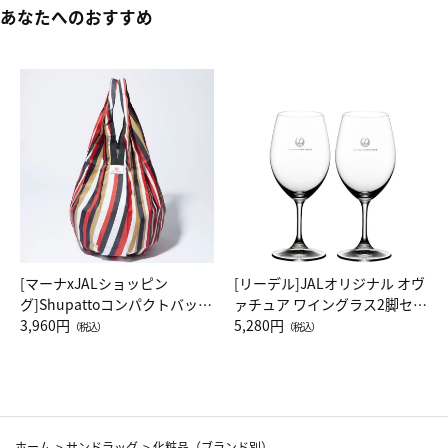
あなたへのおすすめ
[マーナxJALショッピン
[リーデル]JALオリジナル オヴ
グ]Shupattoコンパクトバッグ
ァチュア ワイングラス2脚セッ
Drop JAL客室乗務員（LC）ス
3,960円
ト（レッドワイン）
5,280円
（税込）
（税込）
カーフ柄
ホーム
>
サンドラッグ
>
化粧品（ブランド別）