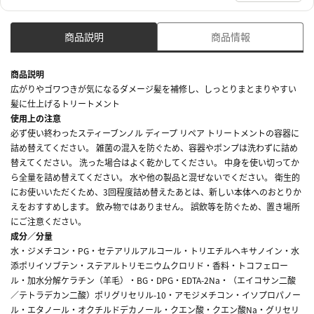
商品説明
商品情報
商品説明
広がりやゴワつきが気になるダメージ髪を補修し、しっとりまとまりやすい
髪に仕上げるトリートメント
使用上の注意
必ず使い終わったスティーブンノル ディープ リペア トリートメントの容器に
詰め替えてください。 雑菌の混入を防ぐため、容器やポンプは洗わずに詰め
替えてください。 洗った場合はよく乾かしてください。 中身を使い切ってか
ら全量を詰め替えてください。 水や他の製品と混ぜないでください。 衛生的
にお使いいただくため、3回程度詰め替えたあとは、新しい本体へのおとりか
えをおすすめします。 飲み物ではありません。 誤飲等を防ぐため、置き場所
にご注意ください。
成分／分量
水・ジメチコン・PG・セテアリルアルコール・トリエチルヘキサノイン・水
添ポリイソブテン・ステアルトリモニウムクロリド・香料・トコフェロー
ル・加水分解ケラチン（羊毛）・BG・DPG・EDTA-2Na・（エイコサン二酸
／テトラデカン二酸）ポリグリセリル-10・アモジメチコン・イソプロパノー
ル・エタノール・オクチルドデカノール・クエン酸・クエン酸Na・グリセリ