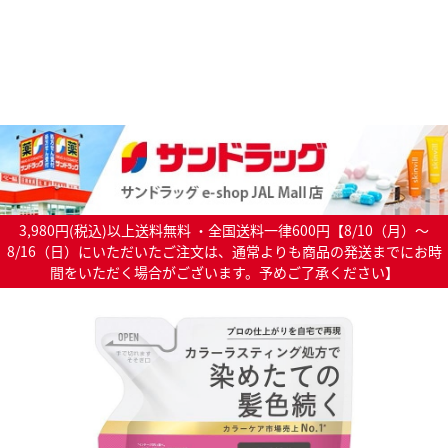
3,980円(税込)以上送料無料 ・全国送料一律600円【8/10（月）～
8/16（日）にいただいたご注文は、通常よりも商品の発送までにお時
間をいただく場合がございます。予めご了承ください】