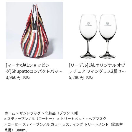
[マーナxJALショッピン
[リーデル]JALオリジナル オヴ
グ]Shupattoコンパクトバッグ
ァチュア ワイングラス2脚セッ
Drop JAL客室乗務員（LC）ス
3,960円
ト（レッドワイン）
5,280円
（税込）
（税込）
カーフ柄
ホーム
>
サンドラッグ
>
化粧品（ブランド別）
>
スティーブンノル（コーセー）
>
トリートメント・ヘアマスク
>
コーセー スティーブンノル カラー ラスティング トリートメント（詰め替
え用） 380mL