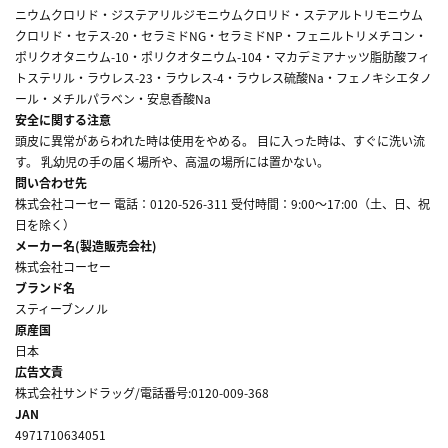
ニウムクロリド・ジステアリルジモニウムクロリド・ステアルトリモニウム
クロリド・セテス-20・セラミドNG・セラミドNP・フェニルトリメチコン・
ポリクオタニウム-10・ポリクオタニウム-104・マカデミアナッツ脂肪酸フィ
トステリル・ラウレス-23・ラウレス-4・ラウレス硫酸Na・フェノキシエタノ
ール・メチルパラベン・安息香酸Na
安全に関する注意
頭皮に異常があらわれた時は使用をやめる。 目に入った時は、すぐに洗い流
す。 乳幼児の手の届く場所や、高温の場所には置かない。
問い合わせ先
株式会社コーセー 電話：0120-526-311 受付時間：9:00～17:00（土、日、祝
日を除く）
メーカー名(製造販売会社)
株式会社コーセー
ブランド名
スティーブンノル
原産国
日本
広告文責
株式会社サンドラッグ/電話番号:0120-009-368
JAN
4971710634051