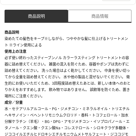
商品説明
商品情報
商品説明
染めたての髪色をキープ※しながら、つややかな髪に仕上げるトリートメン
ト ※ライン使用による
使用上の注意
必ず使い終わったスティーブンノル カラーラスティング トリートメントの容
器に詰め替えてください。 雑菌の混入を防ぐため、容器やポンプは洗わずに
詰め替えてください。 洗った場合はよく乾かしてください。 中身を使い切っ
てから全量を詰め替えてください。 水や他の製品と混ぜないでください。 衛
生的にお使いいただくため、3回程度詰め替えたあとは、新しい本体へのおと
りかえをおすすめします。 飲み物ではありません。 誤飲等を防ぐため、置き
場所にご注意ください。
成分／分量
水・セテアリルアルコール・PG・ジメチコン・ミネラルオイル・トリエチル
ヘキサノイン・ベヘントリモニウムクロリド・香料・トコフェロール・加水
分解ケラチン（羊毛）・BG・DPG・アモジメチコン・イソプロパノール・エ
タノール・クエン酸・クエン酸Na・コレステロール・シロキクラゲ多糖体・
ジココイルエチルヒドロキシエチルモニウムメトサルフェート・ジココジモ