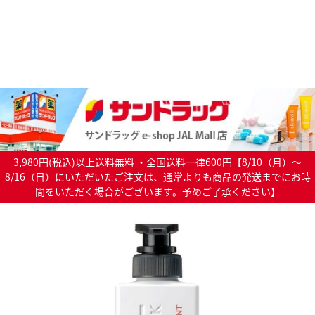
3,980円(税込)以上送料無料 ・全国送料一律600円【8/10（月）～
8/16（日）にいただいたご注文は、通常よりも商品の発送までにお時
間をいただく場合がございます。予めご了承ください】