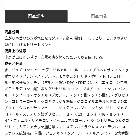
商品説明
商品情報
商品説明
広がりやゴワつきが気になるダメージ髪を補修し、しっとりまとまりやすい
髪に仕上げるトリートメント
使用上の注意
中身が出にくい時は、容器の底を軽くたたいてから使用する。
成分／分量
水・ジメチコン・PG・セテアリルアルコール・トリエチルヘキサノイン・水
添ポリイソブテン・ステアルトリモニウムクロリド・香料・トコフェロー
ル・加水分解ケラチン（羊毛）・BG・DPG・EDTA-2Na・（エイコサン二酸
／テトラデカン二酸）ポリグリセリル-10・アモジメチコン・イソプロパノー
ル・エタノール・オクチルドデカノール・クエン酸・クエン酸Na・グリセリ
ン・コレステロール・シロキクラゲ多糖体・ジココイルエチルヒドロキシエ
チルモニウムメトサルフェート・ジステアリルジモニウムクロリド・ジメチ
コノール・ステアリン酸グリセリル・セテス-13・セラミドNG・セラミド
NP・フェニルトリメチコン・ベヘニルアルコール・ベヘントリモニウムクロ
リド・マカデミアナッツ脂肪酸フィトステリル・ラウレス-23・ラウレス-4・
ラウレス硫酸Na・乳酸・フェノキシエタノール・メチルパラベン・安息香酸