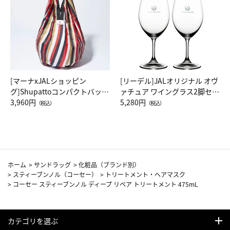
[マーナxJALショッピン
[リーデル]JALオリジナル オヴ
グ]Shupattoコンパクトバッグ
ァチュア ワイングラス2脚セッ
Drop JAL客室乗務員（LC）ス
3,960円
ト（レッドワイン）
5,280円
（税込）
（税込）
カーフ柄
ホーム
>
サンドラッグ
>
化粧品（ブランド別）
>
スティーブンノル（コーセー）
>
トリートメント・ヘアマスク
>
コーセー スティーブンノル ディープ リペア トリートメント 475mL
カテゴリを選ぶ