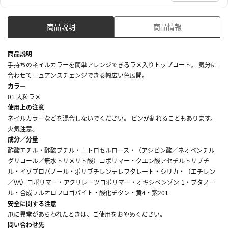
商品説明
商品情報
商品説明
手持ちのネイルカラーを簡単アレンジできるラメ入りトップコート。 気分に
合わせてニュアンスチェンジできる幅広い色展開。
カラー
01 大粒ラメ
使用上の注意
ネイルカラーなどを混合しないでください。 ビンが割れることもあります。
火気注意。
成分／分量
酢酸エチル・酢酸ブチル・ニトロセルロース・（アジピン酸／ネオペンチル
グリコール／無水トリメリト酸）コポリマー・クエン酸アセチルトリブチ
ル・イソプロパノール・ポリブチレンテレフタレート・シリカ・（エチレン
／VA）コポリマー・アクリレーツコポリマー・オキシベンゾン-1・ブタノー
ル・合成フルオロフロゴパイト・酸化チタン・黄4・紫201
安全に関する注意
爪に異常があらわれたときは、ご使用をおやめください。
問い合わせ先