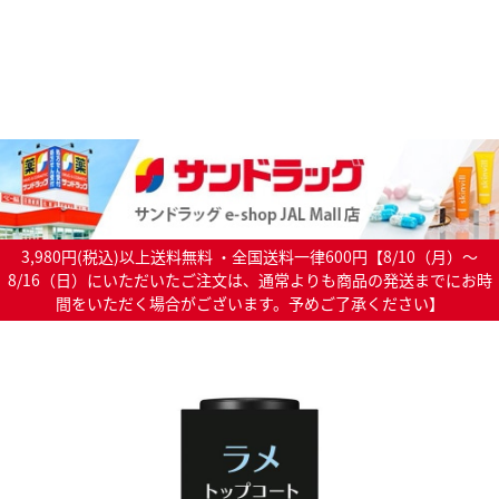
3,980円(税込)以上送料無料 ・全国送料一律600円【8/10（月）～
8/16（日）にいただいたご注文は、通常よりも商品の発送までにお時
間をいただく場合がございます。予めご了承ください】