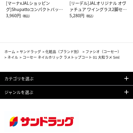
[マーナxJALショッピン
[リーデル]JALオリジナル オヴ
グ]Shupattoコンパクトバッグ
ァチュア ワイングラス2脚セッ
Drop JAL客室乗務員（LC）ス
3,960円
ト（レッドワイン）
5,280円
（税込）
（税込）
カーフ柄
ホーム
>
サンドラッグ
>
化粧品（ブランド別）
>
ファシオ（コーセー）
>
ネイル
>
コーセー ネイルホリック ラメトップコート 01 大粒ラメ 5ml
カテゴリを選ぶ
ジャンルを選ぶ