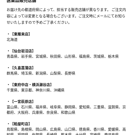
お届け先の都道府県によって、担当する販売店舗が異なります。 ご注文内
容によっては変更となる場合もございます。ご注文時にメールにてお知ら
せいたしますので予めご了承ください。
【東雁来店】
北海道
【仙台岩沼店】
青森県、岩手県、宮城県、秋田県、山形県、福島県、茨城県、栃木県
【久喜菖蒲店】
群馬県、埼玉県、新潟県、山梨県、長野県
【東府中店・横浜瀬谷店】
千葉県、東京都、神奈川県、沖縄県
【一宮萩原店】
富山県、石川県、福井県、岐阜県、静岡県、愛知県、三重県、滋賀県、京
都府、大阪府、兵庫県、奈良県、和歌山県
【粕屋町店】
鳥取県、島根県、岡山県、広島県、山口県、徳島県、香川県、愛媛県、高
知県、福岡県、佐賀県、長崎県、熊本県、大分県、宮崎県、鹿児島県