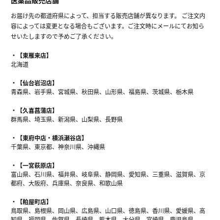
お届け先の都道府県によって、担当する販売店舗が異なります。 ご注文内
容によっては変更となる場合もございます。ご注文時にメールにてお知ら
せいたしますので予めご了承ください。
【東雁来店】
北海道
【仙台岩沼店】
青森県、岩手県、宮城県、秋田県、山形県、福島県、茨城県、栃木県
【久喜菖蒲店】
群馬県、埼玉県、新潟県、山梨県、長野県
【東府中店・横浜瀬谷店】
千葉県、東京都、神奈川県、沖縄県
【一宮萩原店】
富山県、石川県、福井県、岐阜県、静岡県、愛知県、三重県、滋賀県、京
都府、大阪府、兵庫県、奈良県、和歌山県
【粕屋町店】
鳥取県、島根県、岡山県、広島県、山口県、徳島県、香川県、愛媛県、高
知県、福岡県、佐賀県、長崎県、熊本県、大分県、宮崎県、鹿児島県