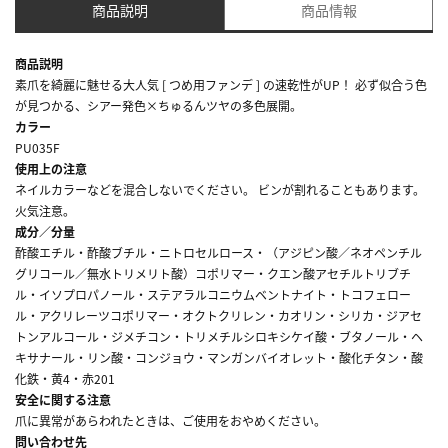
商品説明
商品情報
商品説明
素爪を綺麗に魅せる大人気 [ つめ用ファンデ ] の速乾性がUP！ 必ず似合う色
が見つかる、シアー発色×ちゅるんツヤの多色展開。
カラー
PU035F
使用上の注意
ネイルカラーなどを混合しないでください。 ビンが割れることもあります。
火気注意。
成分／分量
酢酸エチル・酢酸ブチル・ニトロセルロース・（アジピン酸／ネオペンチル
グリコール／無水トリメリト酸）コポリマー・クエン酸アセチルトリブチ
ル・イソプロパノール・ステアラルコニウムベントナイト・トコフェロー
ル・アクリレーツコポリマー・オクトクリレン・カオリン・シリカ・ジアセ
トンアルコール・ジメチコン・トリメチルシロキシケイ酸・ブタノール・ヘ
キサナール・リン酸・コンジョウ・マンガンバイオレット・酸化チタン・酸
化鉄・黄4・赤201
安全に関する注意
爪に異常があらわれたときは、ご使用をおやめください。
問い合わせ先