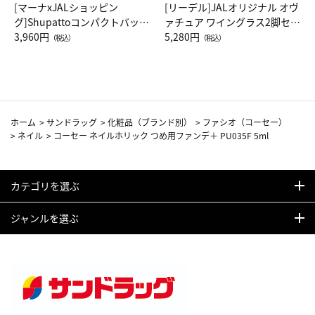
[マーナxJALショッピン
[リーデル]JALオリジナル オヴ
グ]Shupattoコンパクトバッグ
ァチュア ワイングラス2脚セッ
Drop JAL客室乗務員（LC）ス
3,960円
ト（レッドワイン）
5,280円
（税込）
（税込）
カーフ柄
ホーム
>
サンドラッグ
>
化粧品（ブランド別）
>
ファシオ（コーセー）
>
ネイル
>
コーセー ネイルホリック つめ用ファンデ＋ PU035F 5ml
カテゴリを選ぶ
ジャンルを選ぶ