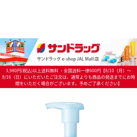
3,980円(税込)以上送料無料 ・全国送料一律600円【8/10（月）～
8/16（日）にいただいたご注文は、通常よりも商品の発送までにお時
間をいただく場合がございます。予めご了承ください】