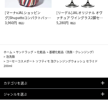
[マーナxJALショッピン
[リーデル]JALオリジナル オヴ
グ]Shupattoコンパクトバッグ
ァチュア ワイングラス2脚セッ
Drop JAL客室乗務員（LC）ス
3,960円
ト（レッドワイン）
5,280円
（税込）
（税込）
カーフ柄
ホーム
>
サンドラッグ
>
化粧品
>
基礎化粧品（洗顔・クレンジング）
>
泡洗顔
>
コーセーコスメポート ソフティモ 泡クレンジングウォッシュ セラミド
200ml
カテゴリを選ぶ
ジャンルを選ぶ