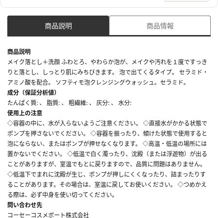
商品説明
商品情報
商品説明
メイク落とし＋洗顔 ふわとろ、やわらか泡が、メイクや汚れを１度ですっき
りと落とし、しっとり肌にみちびきます。 泡で出てくるタイプ。 セラミド・
アミノ酸を配合。 ソフティモ泡クレンジングウォッシュ。セラミド。
成分（保証分析値）
たんぱく質: 、 脂質: 、 粗繊維: 、 灰分: 、 水分:
使用上の注意
◇容器の中に、水が入らないようご注意ください。 ◇直接水がかかる状態で
ポンプを押さないでください。 ◇容器を振ったり、傾けた状態で使用すると
泡にならない、またはポンプが押せなくなります。 ◇高温・低温の場所には
置かないでください。 ◇低温で白く濁ったり、沈殿（または浮遊物）が出る
ことがありますが、室温でもとに戻りますので、品質に問題はありません。
◇低温下でまれに沈殿が生じ、ポンプが押しにくくなったり、詰まったりす
ることがあります。その場合は、室温に戻してお使いください。 ◇つめかえ
る際は、必ず中身を使い切ってください。
問い合わせ先
コーセーコスメポート株式会社