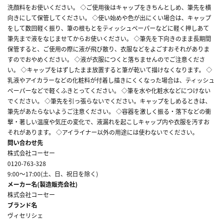
洗顔料をお使いください。 ◇ご使用後はキャップをきちんとしめ、筆先を横
向きにして保管してください。 ◇使い始めや色が出にくい場合は、キャップ
をして数回軽く振り、筆の根もとをティッシュペーパーなどに軽く押しあて
筆先まで液をなじませてからお使いください。 ◇筆先を下向きのまま長期間
保管すると、ご使用の際に液が飛び散り、衣服などをよごすおそれがありま
すのでおやめください。 ◇液が衣服につくと落ちませんのでご注意くださ
い。 ◇キャップをはずしたまま放置すると筆が乾いて描けなくなります。 ◇
乳液やアイカラーなどの化粧料が付着し描きにくくなった場合は、ティッシュ
ペーパーなどで軽くふきとってください。 ◇筆を水や化粧水などにつけない
でください。 ◇筆先を引っ張らないでください。キャップをしめるときは、
筆先があたらないようご注意ください。 ◇容器を激しく振る・落下などの衝
撃・著しい温度や気圧の変化で、液漏れを起こしキャップ内や衣服を汚すお
それがあります。 ◇アイライナー以外の用途には使わないでください。
問い合わせ先
株式会社コーセー
0120-763-328
9:00～17:00(土、日、祝日を除く)
メーカー名(製造販売会社)
株式会社コーセー
ブランド名
ヴィセリシェ