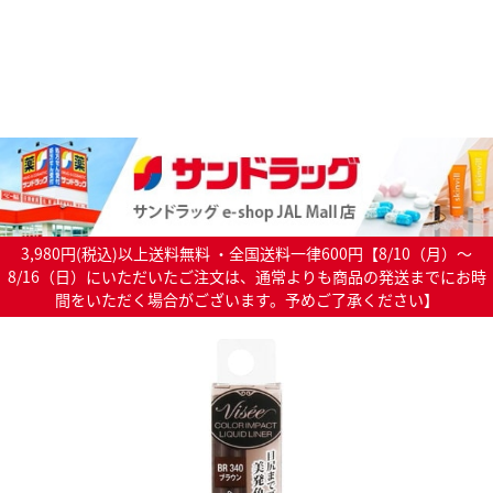
3,980円(税込)以上送料無料 ・全国送料一律600円【8/10（月）～
8/16（日）にいただいたご注文は、通常よりも商品の発送までにお時
間をいただく場合がございます。予めご了承ください】