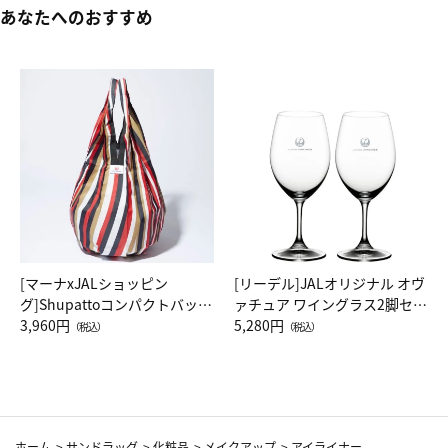
あなたへのおすすめ
[マーナxJALショッピン
[リーデル]JALオリジナル オヴ
グ]Shupattoコンパクトバッグ
ァチュア ワイングラス2脚セッ
Drop JAL客室乗務員（LC）ス
3,960円
ト（レッドワイン）
5,280円
（税込）
（税込）
カーフ柄
ホーム
>
サンドラッグ
>
化粧品
>
メイクアップ
>
アイライナー