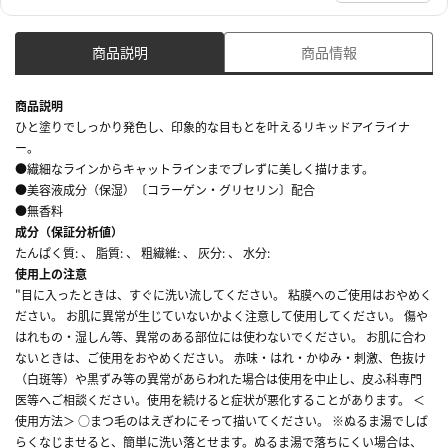
商品説明
商品情報
商品説明
ひと塗りでしっかり発色し、印象的な目もとを叶えるリキッドアイライナ
ー。
●繊細なラインからキャットラインまでブレずに美しく描けます。
●美容液成分（保湿）〔コラーゲン・グリセリン〕配合
●無香料
成分（保証分析値）
たんぱく質: 、 脂質: 、 粗繊維: 、 灰分: 、 水分:
使用上の注意
"目に入ったときは、すぐに洗い流してください。 粘膜へのご使用はおやめく
ださい。 お肌に異常が生じていないかよく注意して使用してください。 傷や
はれもの・湿しん等、異常のある部位には使わないでください。 お肌に合わ
ないときは、ご使用をおやめください。 赤味・はれ・かゆみ・刺激、色抜け
（白斑等）や黒ずみ等の異常があらわれた場合は使用を中止し、皮ふ科専門
医等へご相談ください。使用を続けると症状が悪化することがあります。 ＜
使用方法＞ ○まつ毛のはえぎわにそって描いてください。 ※ぬるま湯でしば
らくなじませると、簡単に洗い落とせます。ぬるま湯で落ちにくい場合は、