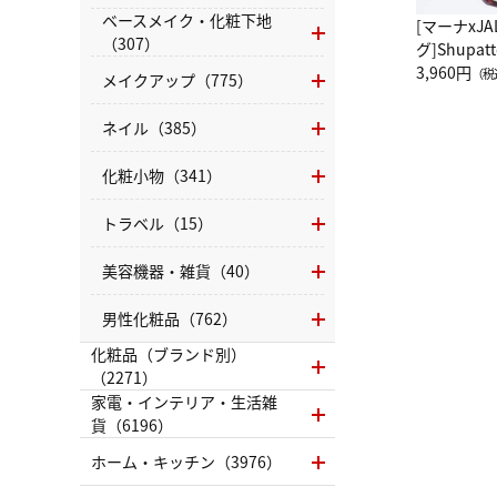
ベースメイク・化粧下地
[マーナxJ
（307）
グ]Shup
グ Drop 
3,960円
（税
メイクアップ（775）
（LC）ス
ネイル（385）
化粧小物（341）
トラベル（15）
美容機器・雑貨（40）
男性化粧品（762）
化粧品（ブランド別）
（2271）
家電・インテリア・生活雑
貨（6196）
ホーム・キッチン（3976）