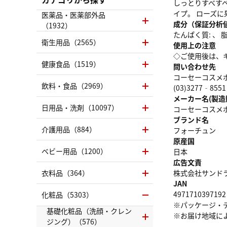
しっとりすべす
イプ。 ローズ
医薬品・医薬部外品
成分（保証分析
（1932）
たんぱく質: 、 脂質
衛生用品（2565）
使用上の注意
◇ご使用後は、
健康食品（1519）
問い合わせ先
コーセーコスメ
飲料・食品（2969）
(03)3277‐8551
メーカー名(製造
日用品・洗剤（10097）
コーセーコスメ
ブランド名
介護用品（884）
フォーチュン
原産国
ベビー用品（1200）
日本
広告文責
衣料品（364）
株式会社サンドラッグ
JAN
4971710397192
化粧品（5303）
※パッケージ・
基礎化粧品（洗顔・クレン
※お届け地域に
ジング）（576）