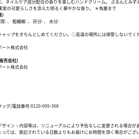
べ、ネイルケア成分配合の香りを楽しむハンドクリーム。 ぷるんとみずみ
に果実の可愛らしさを添えた明るく華やかな香り。 ＊角層まで
値）
: 、 粗繊維: 、 灰分: 、 水分:
キャップをきちんとしめてください。◇高温の場所には保管しないでく
ポート株式会社
販売会社)
ポート株式会社
/電話番号:0120-009-368
デザイン・内容等は、リニューアルにより予告なしに変更される場合が
よっては、表記されている日数よりもお届けにお時間を頂く場合がござ