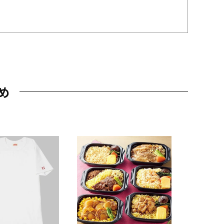
め
JAL特製
レー 200
10,800円
（