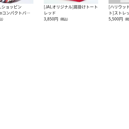
ALショッピン
[JALオリジナル]肩掛けトート
[ハリウッ
attoコンパクトバッ
レッド
ト]ストレ
JAL客室乗務員
3,850円
ーネック別
5,500円
込）
（税込）
（税
カーフ柄