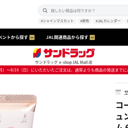
#シャインマスカット
#財布
#JALカレンダー
ベントから探す
JAL関連商品から探す
8/10（月）～8/16（日）にいただいたご注文は、通常よりも商品の発送
サ
コ
ュ
ム 