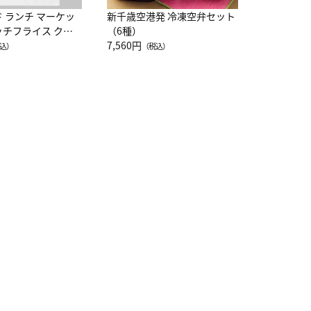
ド ランチ マーケッ
新千歳空港発 冷凍空弁セット
ッチフライス クル
（6種）
注半袖Ｔシャツ
7,560円
込）
（税込）