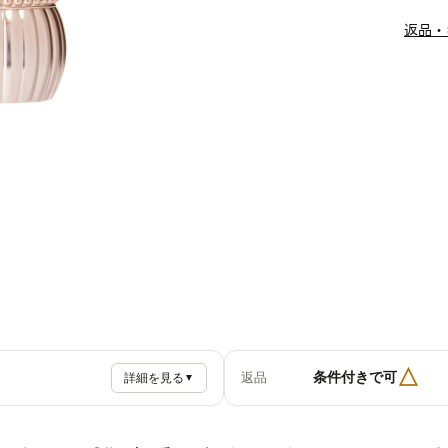
返品・
△
条件付きで可
返品
詳細を見る
▼