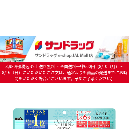
3,980円(税込)以上送料無料 ・全国送料一律600円【8/10（月）～
8/16（日）にいただいたご注文は、通常よりも商品の発送までにお時
間をいただく場合がございます。予めご了承ください】