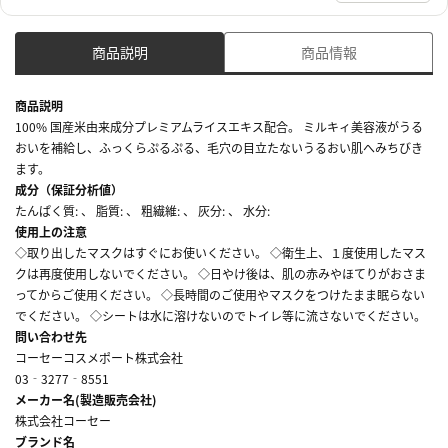
商品説明
商品情報
商品説明
100% 国産米由来成分プレミアムライスエキス配合。 ミルキィ美容液がうる
おいを補給し、ふっくらぷるぷる、毛穴の目立たないうるおい肌へみちびき
ます。
成分（保証分析値）
たんぱく質: 、 脂質: 、 粗繊維: 、 灰分: 、 水分:
使用上の注意
◇取り出したマスクはすぐにお使いください。 ◇衛生上、１度使用したマス
クは再度使用しないでください。 ◇日やけ後は、肌の赤みやほてりがおさま
ってからご使用ください。 ◇長時間のご使用やマスクをつけたまま眠らない
でください。 ◇シートは水に溶けないのでトイレ等に流さないでください。
問い合わせ先
コーセーコスメポート株式会社
03‐3277‐8551
メーカー名(製造販売会社)
株式会社コーセー
ブランド名