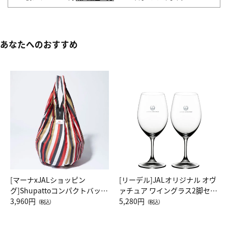
あなたへのおすすめ
[マーナxJALショッピン
[リーデル]JALオリジナル オヴ
グ]Shupattoコンパクトバッグ
ァチュア ワイングラス2脚セッ
Drop JAL客室乗務員（LC）ス
3,960円
ト（レッドワイン）
5,280円
（税込）
（税込）
カーフ柄