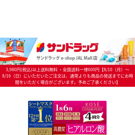
3,980円(税込)以上送料無料 ・全国送料一律600円【8/10（月）～
8/16（日）にいただいたご注文は、通常よりも商品の発送までにお時
間をいただく場合がございます。予めご了承ください】