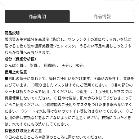
商品説明
商品情報
商品説明
厳選贅沢美容成分を高濃度に配合し、ワンランク上の濃厚なうるおいを肌に
届ける１枚６役の濃厚美容液ジュレマスク。 うるおい不足の肌もしっとりや
わらかな肌へみちびきます。
成分（保証分析値）
たんぱく質: 、 脂質: 、 粗繊維: 、 灰分: 、 水分:
使用上の注意
●お肌の調子にあわせて、毎日ご使用いただけます。＊商品の特性上、黄味を
おびています。 ◇取り出したマスクはすぐにご使用ください。 ◇目の部分の
シートは折りたたんで使用してください。 ◇衛生上、１度使用したマスクは
再度使用しないでください。 ◇日やけ後は、肌の赤みやほてりがおさまって
からご使用ください。 ◇長時間のご使用やマスクをつけたまま眠らないでく
ださい。 ◇シートは水に溶けないのでトイレ等に流さないでください。 ◇ご
使用の際は衣類などをよごさないようにご注意ください。衣類についたとき
は、水ですぐにもみ洗いしてください。
保管及び取扱上の注意
◇日のあたるところや高温のところに置かないでください。