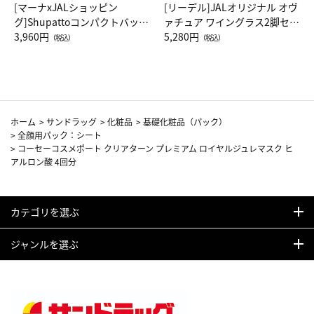
[マーナxJALショッピン
[リーデル]JALオリジナル オヴ
グ]Shupattoコンパクトバッグ
ァチュア ワイングラス2脚セッ
Drop JAL客室乗務員（LC）ス
3,960円
ト（レッドワイン）
5,280円
（税込）
（税込）
カーフ柄
ホーム
>
サンドラッグ
>
化粧品
>
基礎化粧品（パック）
>
全顔用パック：シート
>
コーセーコスメポート クリアターン プレミアム ロイヤルジュレマスク ヒ
アルロン酸 4回分
カテゴリを選ぶ
ジャンルを選ぶ