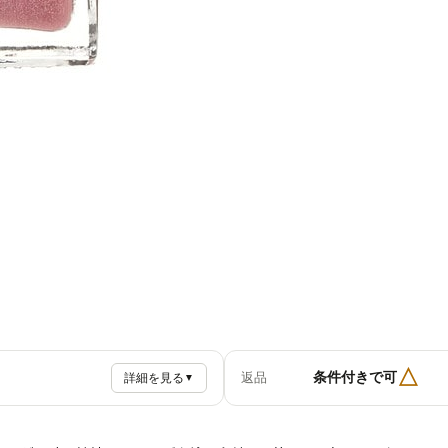
△
条件付きで可
返品
詳細を見る
▼