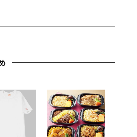
め
JAL特製
レー 200
10,800円
（