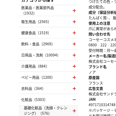
つけたての色・
成分配合。
医薬品・医薬部外品
成分（保証分析
（1932）
たんぱく質: 、 脂質
衛生用品（2565）
使用上の注意
爪に異常があら
健康食品（1519）
問い合わせ先
コーセーコスメ
飲料・食品（2969）
0800‐222‐22
受付時間：月～
日用品・洗剤（10094）
メーカー名(製造
株式会社コーセ
介護用品（884）
ブランド名
ノア
ベビー用品（1200）
原産国
フランス
衣料品（364）
広告文責
株式会社サンドラッグ
JAN
化粧品（5303）
4971710314748
基礎化粧品（洗顔・クレン
※パッケージ・
ジング）（576）
※お届け地域に