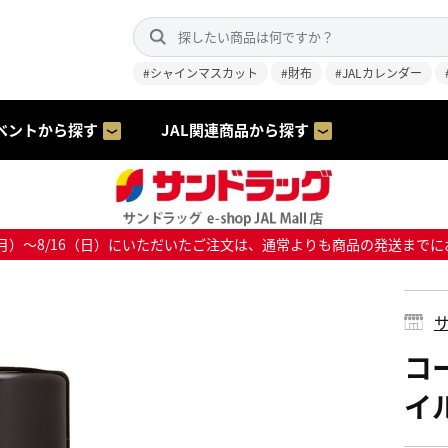
#シャインマスカット
#財布
#JALカレンダー
ベントから探す
JAL関連商品から探す
8/10（月）～8/16（日）にいただいたご注文は、通常よりも商品の発送
サ
コ
イル