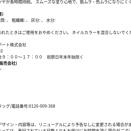
ツヤが長時間持続。 スムーズな塗り心地で、筋ムラ・色ムラになりにくく
値）
: 、 粗繊維: 、 灰分: 、 水分:
われたときはご使用をおやめください。 ネイルカラーを混合しないでく
ポート株式会社
02
金９：００～１７：００ 祝祭日年末年始除く
販売会社)
ー
/電話番号:0120-009-368
デザイン・内容等は、リニューアルにより予告なしに変更される場合が
よっては、表記されている日数よりもお届けにお時間を頂く場合がござ