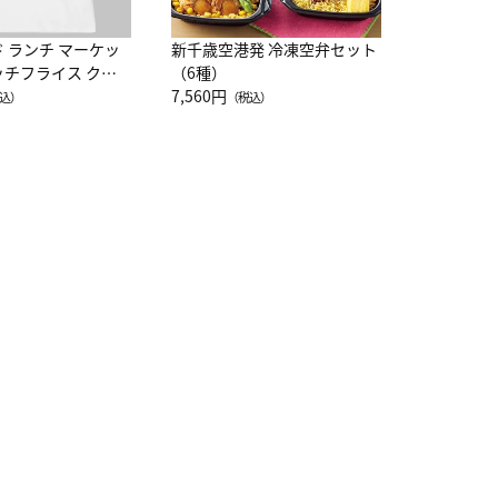
ド ランチ マーケッ
新千歳空港発 冷凍空弁セット
ッチフライス クル
（6種）
注半袖Ｔシャツ
7,560円
込）
（税込）