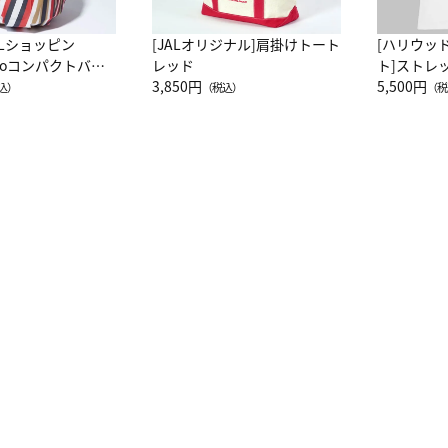
ALショッピン
[JALオリジナル]肩掛けトート
[ハリウッ
attoコンパクトバッ
レッド
ト]ストレ
JAL客室乗務員
3,850円
ーネック別
5,500円
込）
（税込）
（税
カーフ柄