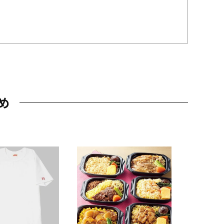
め
JAL特製
レー 200
10,800円
（