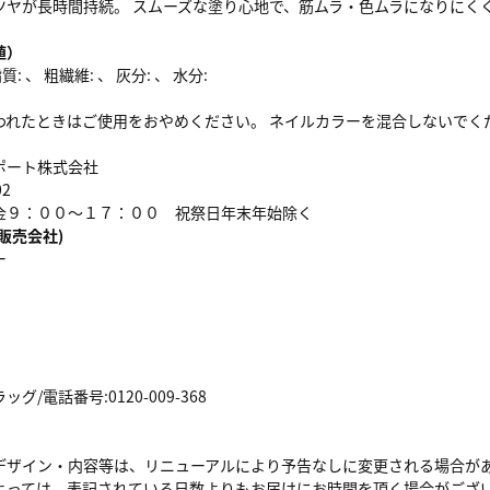
ツヤが長時間持続。 スムーズな塗り心地で、筋ムラ・色ムラになりにくく
値）
: 、 粗繊維: 、 灰分: 、 水分:
われたときはご使用をおやめください。 ネイルカラーを混合しないでく
ポート株式会社
02
金９：００～１７：００ 祝祭日年末年始除く
販売会社)
ー
/電話番号:0120-009-368
デザイン・内容等は、リニューアルにより予告なしに変更される場合が
よっては、表記されている日数よりもお届けにお時間を頂く場合がござ