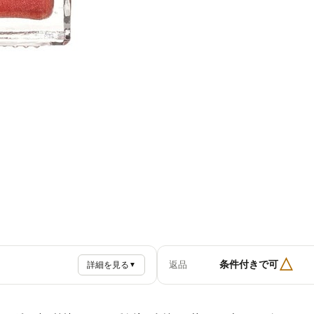
△
条件付きで可
返品
詳細を見る
▼