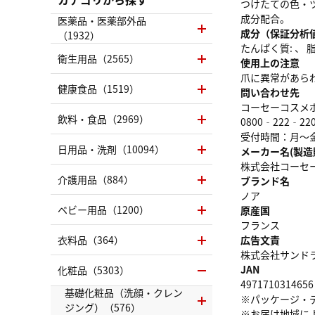
つけたての色・
成分配合。
医薬品・医薬部外品
成分（保証分析
（1932）
たんぱく質: 、 脂質
衛生用品（2565）
使用上の注意
爪に異常があら
健康食品（1519）
問い合わせ先
コーセーコスメ
飲料・食品（2969）
0800‐222‐22
受付時間：月～
日用品・洗剤（10094）
メーカー名(製造
株式会社コーセ
介護用品（884）
ブランド名
ノア
ベビー用品（1200）
原産国
フランス
衣料品（364）
広告文責
株式会社サンドラッグ
JAN
化粧品（5303）
4971710314656
基礎化粧品（洗顔・クレン
※パッケージ・
ジング）（576）
※お届け地域に