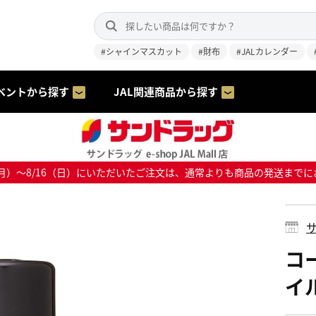
#シャインマスカット
#財布
#JALカレンダー
ベントから探す
JAL関連商品から探す
8/10（月）～8/16（日）にいただいたご注文は、通常よりも商品の発送
サ
コ
イル