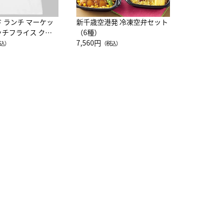
ド ランチ マーケッ
新千歳空港発 冷凍空弁セット
ッチフライス クル
（6種）
注半袖Ｔシャツ
7,560円
込）
（税込）