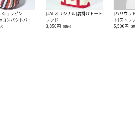
ALショッピン
[JALオリジナル]肩掛けトート
[ハリウッ
attoコンパクトバッ
レッド
ト]ストレ
JAL客室乗務員
3,850円
ーネック別
5,500円
込）
（税込）
（税
カーフ柄