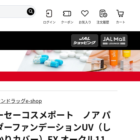
ログイン
クーポン
お気入り
注文履歴
カート
ンドラッグe-shop
ーセーコスメポート ノア パ
ダーファンデーションUV（し
かりカバー）EX オークル11