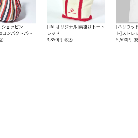
ALショッピン
[JALオリジナル]肩掛けトート
[ハリウッ
attoコンパクトバッ
レッド
ト]ストレ
JAL客室乗務員
3,850円
ーネック別
5,500円
込）
（税込）
（税
カーフ柄