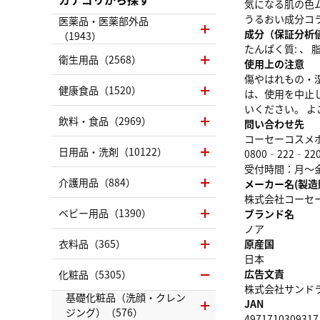
気になる肌の色
うるおい成分コ
医薬品・医薬部外品
成分（保証分析
（1943）
たんぱく質: 、 脂質
衛生用品（2568）
使用上の注意
傷やはれもの・
健康食品（1520）
は、使用を中止
いください。 
飲料・食品（2969）
問い合わせ先
コーセーコスメ
日用品・洗剤（10122）
0800‐222‐22
受付時間：月～
介護用品（884）
メーカー名(製造
株式会社コーセ
ベビー用品（1390）
ブランド名
ノア
衣料品（365）
原産国
日本
広告文責
化粧品（5305）
株式会社サンドラッグ
基礎化粧品（洗顔・クレン
JAN
ジング）（576）
4971710309317