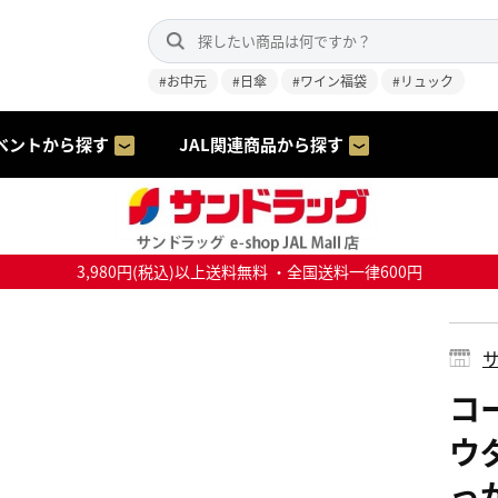
#お中元
#日傘
#ワイン福袋
#リュック
ベントから探す
JAL関連商品から探す
3,980円(税込)以上送料無料 ・全国送料一律600円
サ
コ
ウ
っ