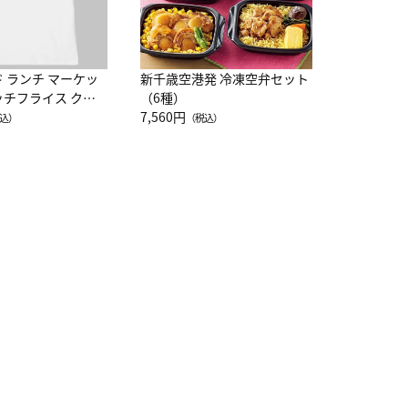
ド ランチ マーケッ
新千歳空港発 冷凍空弁セット
ッチフライス クル
（6種）
注半袖Ｔシャツ
7,560円
込）
（税込）