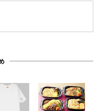
め
JAL特製
レー 200
10,800円
（