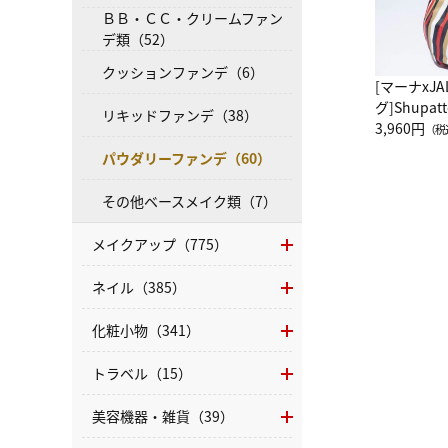
ＢＢ・ＣＣ・クリームファン
デ類（52）
クッションファンデ（6）
[マーナxJ
グ]Shup
リキッドファンデ（38）
グ Drop 
3,960円
（税
（LC）ス
パウダリーファンデ（60）
その他ベースメイク類（7）
メイクアップ（775）
ネイル（385）
化粧小物（341）
トラベル（15）
美容機器・雑貨（39）