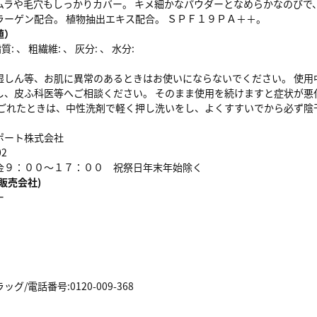
ムラや毛穴もしっかりカバー。 キメ細かなパウダーとなめらかなのびで
ラーゲン配合。 植物抽出エキス配合。 ＳＰＦ１９ＰＡ＋＋。
値）
: 、 粗繊維: 、 灰分: 、 水分:
湿しん等、お肌に異常のあるときはお使いにならないでください。 使用
し、皮ふ科医等へご相談ください。 そのまま使用を続けますと症状が悪
よごれたときは、中性洗剤で軽く押し洗いをし、よくすすいでから必ず陰
ポート株式会社
02
金９：００～１７：００ 祝祭日年末年始除く
販売会社)
ー
/電話番号:0120-009-368