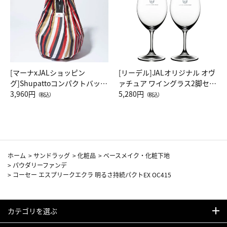
[マーナxJALショッピン
[リーデル]JALオリジナル オヴ
グ]Shupattoコンパクトバッグ
ァチュア ワイングラス2脚セッ
Drop JAL客室乗務員（LC）ス
3,960円
ト（レッドワイン）
5,280円
（税込）
（税込）
カーフ柄
ホーム
>
サンドラッグ
>
化粧品
>
ベースメイク・化粧下地
>
パウダリーファンデ
>
コーセー エスプリークエクラ 明るさ持続パクトEX OC415
カテゴリを選ぶ